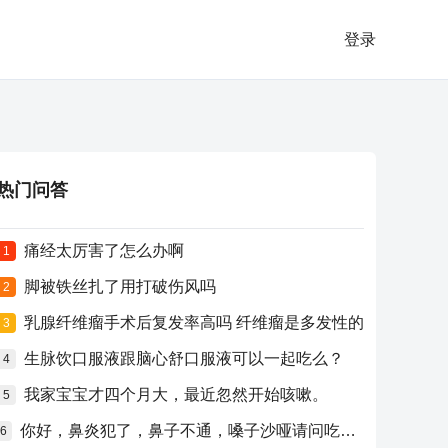
登录
热门问答
痛经太厉害了怎么办啊
1
脚被铁丝扎了用打破伤风吗
2
乳腺纤维瘤手术后复发率高吗 纤维瘤是多发性的
3
生脉饮口服液跟脑心舒口服液可以一起吃么？
4
我家宝宝才四个月大，最近忽然开始咳嗽。
5
你好，鼻炎犯了，鼻子不通，嗓子沙哑请问吃什么药比较好？
6