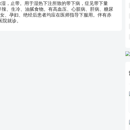
除湿，止带。用于湿热下注所致的带下病，症见带下量
忌辛辣、生冷、油腻食物。有高血压、心脏病、肝病、糖尿
女、孕妇、绝经后患者均应在医师指导下服用。伴有赤
医院就诊。