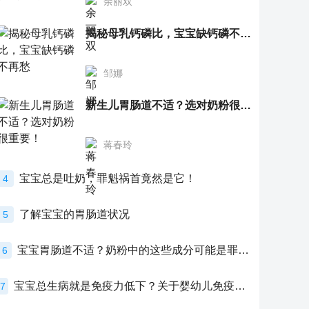
余丽双
揭秘母乳钙磷比，宝宝缺钙磷不再愁
邹娜
新生儿胃肠道不适？选对奶粉很重要！
蒋春玲
宝宝总是吐奶，罪魁祸首竟然是它！
4
了解宝宝的胃肠道状况
5
宝宝胃肠道不适？奶粉中的这些成分可能是罪魁祸首！
6
宝宝总生病就是免疫力低下？关于婴幼儿免疫力的真相，家长必须了解！
7