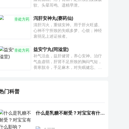
软、头晕耳鸣、遗精早泄。
泻肝安神丸(赛药仙)
非处方药
清肝泻火，重镇安神。用于肝火旺盛、
心神不宁所致的失眠多梦、心烦；神经
衰弱见上述证候者。
益安宁丸(同溢堂)
非处方药
补气活血，益肝健肾，养心安神。治疗
气血虚弱，肝肾不足所致的胸闷气短，
畏寒肢冷，手足麻木，对失眠健忘、神
疲乏力、腰膝酸软也有一定疗效。
热门科普
什么是乳糖不耐受？对宝宝有什么影响？