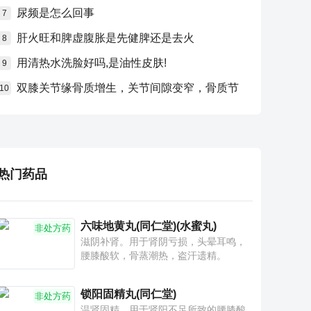
尿频是怎么回事
7
肝火旺和脾虚腹胀是先健脾还是去火
8
用清热水洗脸好吗,是油性皮肤!
9
双膝关节缘骨质增生，关节间隙变窄，骨质节
10
热门药品
六味地黄丸(同仁堂)(水蜜丸)
非处方药
滋阴补肾。用于肾阴亏损，头晕耳鸣，
腰膝酸软，骨蒸潮热，盗汗遗精。
锁阳固精丸(同仁堂)
非处方药
温肾固精。用于肾阳不足所致的腰膝酸