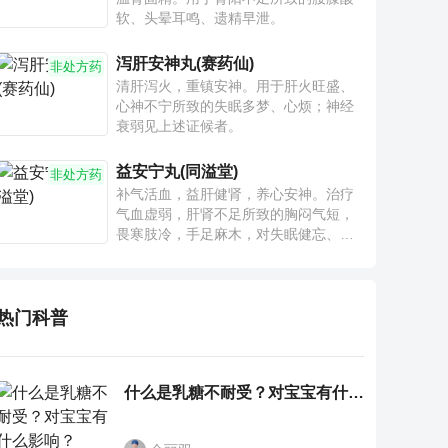
软、头晕耳鸣、遗精早泄。
泻肝安神丸(赛药仙)
非处方药
清肝泻火，重镇安神。用于肝火旺盛、
心神不宁所致的失眠多梦、心烦；神经
衰弱见上述证候者。
益安宁丸(同溢堂)
非处方药
补气活血，益肝健肾，养心安神。治疗
气血虚弱，肝肾不足所致的胸闷气短，
畏寒肢冷，手足麻木，对失眠健忘、神
疲乏力、腰膝酸软也有一定疗效。
热门科普
什么是乳糖不耐受？对宝宝有什么影响？