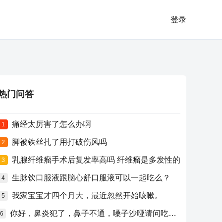
登录
热门问答
痛经太厉害了怎么办啊
1
脚被铁丝扎了用打破伤风吗
2
乳腺纤维瘤手术后复发率高吗 纤维瘤是多发性的
3
生脉饮口服液跟脑心舒口服液可以一起吃么？
4
我家宝宝才四个月大，最近忽然开始咳嗽。
5
你好，鼻炎犯了，鼻子不通，嗓子沙哑请问吃什么药比较好？
6