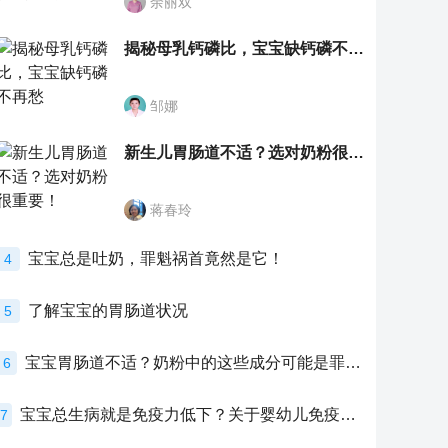
余丽双
揭秘母乳钙磷比，宝宝缺钙磷不再愁
邹娜
新生儿胃肠道不适？选对奶粉很重要！
蒋春玲
宝宝总是吐奶，罪魁祸首竟然是它！
4
了解宝宝的胃肠道状况
5
宝宝胃肠道不适？奶粉中的这些成分可能是罪魁祸首！
6
宝宝总生病就是免疫力低下？关于婴幼儿免疫力的真相，家长必须了解！
7