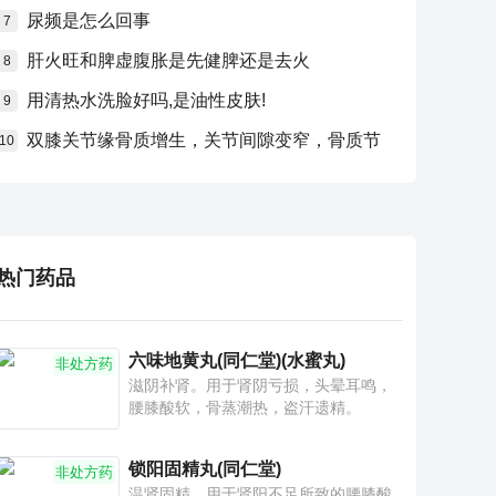
尿频是怎么回事
7
肝火旺和脾虚腹胀是先健脾还是去火
8
用清热水洗脸好吗,是油性皮肤!
9
双膝关节缘骨质增生，关节间隙变窄，骨质节
10
热门药品
六味地黄丸(同仁堂)(水蜜丸)
非处方药
滋阴补肾。用于肾阴亏损，头晕耳鸣，
腰膝酸软，骨蒸潮热，盗汗遗精。
锁阳固精丸(同仁堂)
非处方药
温肾固精。用于肾阳不足所致的腰膝酸