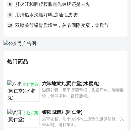
肝火旺和脾虚腹胀是先健脾还是去火
8
用清热水洗脸好吗,是油性皮肤!
9
双膝关节缘骨质增生，关节间隙变窄，骨质节
10
热门药品
六味地黄丸(同仁堂)(水蜜丸)
非处方药
滋阴补肾。用于肾阴亏损，头晕耳鸣，腰膝酸
软，骨蒸潮热，盗汗遗精。
锁阳固精丸(同仁堂)
非处方药
温肾固精。用于肾阳不足所致的腰膝酸软、头
晕耳鸣、遗精早泄。