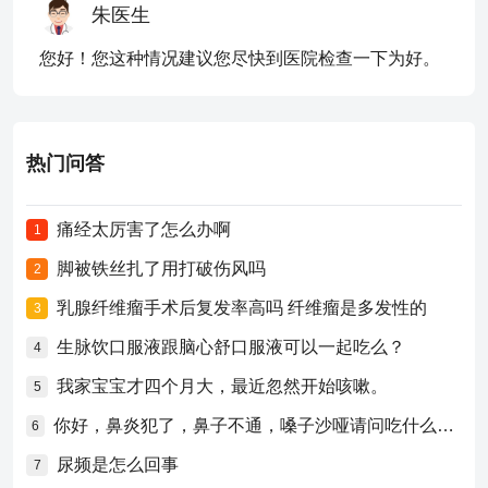
朱医生
您好！您这种情况建议您尽快到医院检查一下为好。
热门问答
痛经太厉害了怎么办啊
1
脚被铁丝扎了用打破伤风吗
2
乳腺纤维瘤手术后复发率高吗 纤维瘤是多发性的
3
生脉饮口服液跟脑心舒口服液可以一起吃么？
4
我家宝宝才四个月大，最近忽然开始咳嗽。
5
你好，鼻炎犯了，鼻子不通，嗓子沙哑请问吃什么药比较好？
6
尿频是怎么回事
7