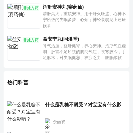
泻肝安神丸(赛药仙)
非处方药
清肝泻火，重镇安神。用于肝火旺盛、心神不
宁所致的失眠多梦、心烦；神经衰弱见上述证
候者。
益安宁丸(同溢堂)
非处方药
补气活血，益肝健肾，养心安神。治疗气血虚
弱，肝肾不足所致的胸闷气短，畏寒肢冷，手
足麻木，对失眠健忘、神疲乏力、腰膝酸软也
有一定疗效。
热门科普
什么是乳糖不耐受？对宝宝有什么影响？
余丽双