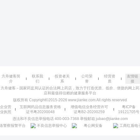
方舟健客简
联系我
投资者关
公司荣
经营资
友情链
介
们
系
誉
质
接
方舟健客－国家药监局认证的合法网上药店，致力于打造优质、低价、便捷的网上药
店和最值得信赖的健康服务平台
版权所有 Copyright©2015-2026 www.jianke.com All rights reserved
企业营
互联网药品信息服务资格
增值电信业务经营许可
粤ICP备
业执照
证书粤20200048
证粤B2-20200259
19121705号
违法和不良信息举报电话 400-003-7368 举报邮箱 jubao@jianke.com