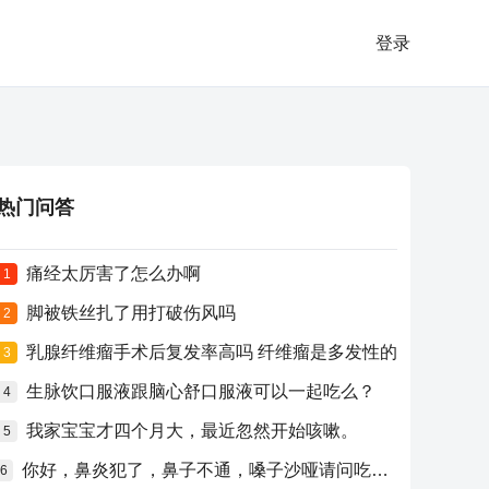
登录
热门问答
痛经太厉害了怎么办啊
1
脚被铁丝扎了用打破伤风吗
2
乳腺纤维瘤手术后复发率高吗 纤维瘤是多发性的
3
生脉饮口服液跟脑心舒口服液可以一起吃么？
4
我家宝宝才四个月大，最近忽然开始咳嗽。
5
你好，鼻炎犯了，鼻子不通，嗓子沙哑请问吃什么药比较好？
6