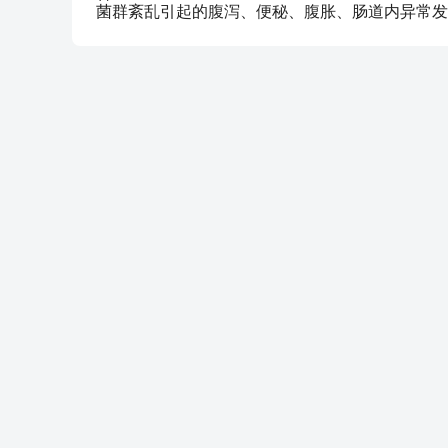
菌群紊乱引起的腹泻、便秘、腹胀、肠道内异常发