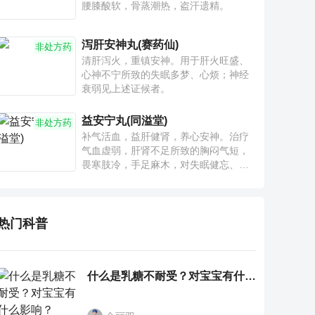
腰膝酸软，骨蒸潮热，盗汗遗精。
泻肝安神丸(赛药仙)
非处方药
清肝泻火，重镇安神。用于肝火旺盛、
心神不宁所致的失眠多梦、心烦；神经
衰弱见上述证候者。
益安宁丸(同溢堂)
非处方药
补气活血，益肝健肾，养心安神。治疗
气血虚弱，肝肾不足所致的胸闷气短，
畏寒肢冷，手足麻木，对失眠健忘、神
疲乏力、腰膝酸软也有一定疗效。
热门科普
什么是乳糖不耐受？对宝宝有什么影响？