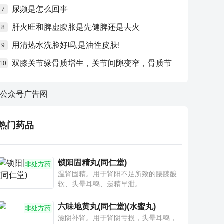
尿频是怎么回事
7
肝火旺和脾虚腹胀是先健脾还是去火
8
用清热水洗脸好吗,是油性皮肤!
9
双膝关节缘骨质增生，关节间隙变窄，骨质节
10
热门药品
锁阳固精丸(同仁堂)
非处方药
温肾固精。用于肾阳不足所致的腰膝酸
软、头晕耳鸣、遗精早泄。
六味地黄丸(同仁堂)(水蜜丸)
非处方药
滋阴补肾。用于肾阴亏损，头晕耳鸣，