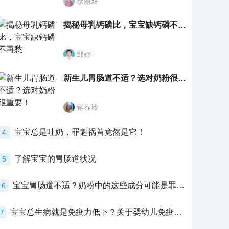
余丽双
揭秘母乳钙磷比，宝宝缺钙磷不再愁
邹娜
新生儿胃肠道不适？选对奶粉很重要！
蒋春玲
宝宝总是吐奶，罪魁祸首竟然是它！
4
了解宝宝的胃肠道状况
5
宝宝胃肠道不适？奶粉中的这些成分可能是罪魁祸首！
6
宝宝总生病就是免疫力低下？关于婴幼儿免疫力的真相，家长必须了解！
7