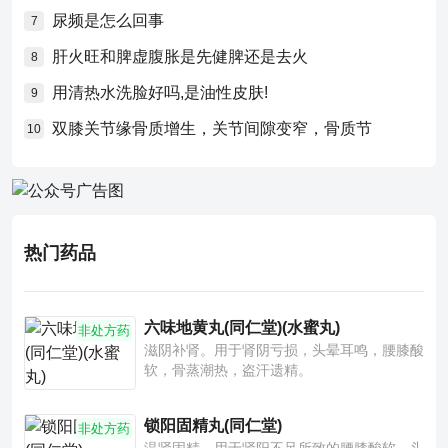
尿频是怎么回事
7
肝火旺和脾虚腹胀是先健脾还是去火
8
用清热水洗脸好吗,是油性皮肤!
9
双膝关节缘骨质增生，关节间隙变窄，骨质节
10
热门药品
六味地黄丸(同仁堂)(水蜜丸)
非处方药
滋阴补肾。用于肾阴亏损，头晕耳鸣，腰膝酸
软，骨蒸潮热，盗汗遗精。
锁阳固精丸(同仁堂)
非处方药