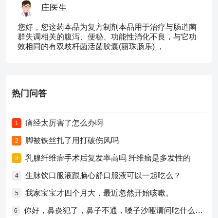
庄医生
您好，您这药本品为复方制剂本品用于治疗与肠道菌
群失调相关的腹泻、便秘、功能性消化不良，与它功
效相同的有双歧杆菌活菌胶囊(丽珠肠乐) ，
热门问答
痛经太厉害了怎么办啊
1
脚被铁丝扎了用打破伤风吗
2
乳腺纤维瘤手术后复发率高吗 纤维瘤是多发性的
3
生脉饮口服液跟脑心舒口服液可以一起吃么？
4
我家宝宝才四个月大，最近忽然开始咳嗽。
5
你好，鼻炎犯了，鼻子不通，嗓子沙哑请问吃什么药比较好？
6