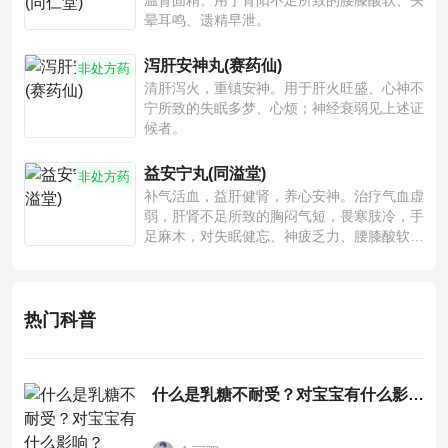
温肾固精。用于肾阳不足所致的腰膝酸软、头
晕耳鸣、遗精早泄。
泻肝安神丸(赛药仙)
非处方药
清肝泻火，重镇安神。用于肝火旺盛、心神不
宁所致的失眠多梦、心烦；神经衰弱见上述证
候者。
益安宁丸(同溢堂)
非处方药
补气活血，益肝健肾，养心安神。治疗气血虚
弱，肝肾不足所致的胸闷气短，畏寒肢冷，手
足麻木，对失眠健忘、神疲乏力、腰膝酸软也
有一定疗效。
热门科普
什么是乳糖不耐受？对宝宝有什么影响？