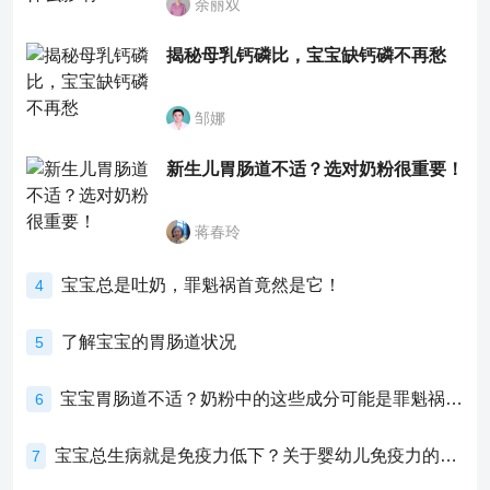
余丽双
揭秘母乳钙磷比，宝宝缺钙磷不再愁
邹娜
新生儿胃肠道不适？选对奶粉很重要！
蒋春玲
宝宝总是吐奶，罪魁祸首竟然是它！
4
了解宝宝的胃肠道状况
5
宝宝胃肠道不适？奶粉中的这些成分可能是罪魁祸首！
6
宝宝总生病就是免疫力低下？关于婴幼儿免疫力的真相，家长必须了解！
7