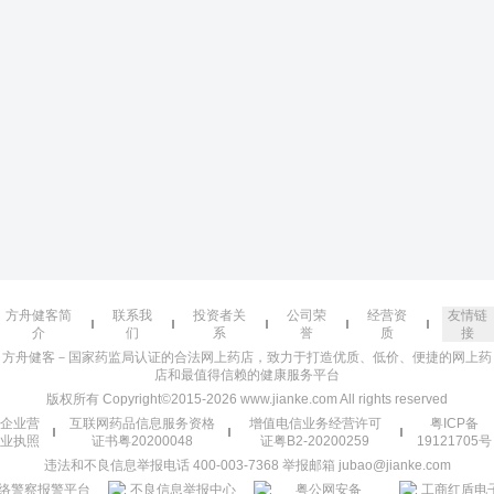
方舟健客简
联系我
投资者关
公司荣
经营资
友情链
介
们
系
誉
质
接
方舟健客－国家药监局认证的合法网上药店，致力于打造优质、低价、便捷的网上药
店和最值得信赖的健康服务平台
版权所有 Copyright©2015-2026 www.jianke.com All rights reserved
企业营
互联网药品信息服务资格
增值电信业务经营许可
粤ICP备
业执照
证书粤20200048
证粤B2-20200259
19121705号
违法和不良信息举报电话 400-003-7368 举报邮箱 jubao@jianke.com