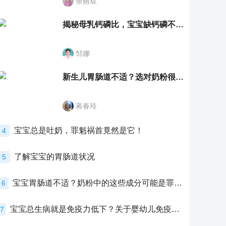
余丽双
揭秘母乳钙磷比，宝宝缺钙磷不再愁
邹娜
新生儿胃肠道不适？选对奶粉很重要！
蒋春玲
宝宝总是吐奶，罪魁祸首竟然是它！
4
了解宝宝的胃肠道状况
5
宝宝胃肠道不适？奶粉中的这些成分可能是罪魁祸首！
6
宝宝总生病就是免疫力低下？关于婴幼儿免疫力的真相，家长必须了解！
7