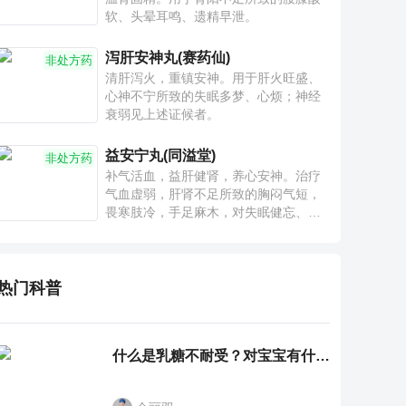
软、头晕耳鸣、遗精早泄。
泻肝安神丸(赛药仙)
非处方药
清肝泻火，重镇安神。用于肝火旺盛、
心神不宁所致的失眠多梦、心烦；神经
衰弱见上述证候者。
益安宁丸(同溢堂)
非处方药
补气活血，益肝健肾，养心安神。治疗
气血虚弱，肝肾不足所致的胸闷气短，
畏寒肢冷，手足麻木，对失眠健忘、神
疲乏力、腰膝酸软也有一定疗效。
热门科普
什么是乳糖不耐受？对宝宝有什么影响？