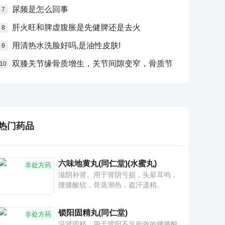
尿频是怎么回事
7
肝火旺和脾虚腹胀是先健脾还是去火
8
用清热水洗脸好吗,是油性皮肤!
9
双膝关节缘骨质增生，关节间隙变窄，骨质节
10
热门药品
六味地黄丸(同仁堂)(水蜜丸)
非处方药
滋阴补肾。用于肾阴亏损，头晕耳鸣，
腰膝酸软，骨蒸潮热，盗汗遗精。
锁阳固精丸(同仁堂)
非处方药
温肾固精。用于肾阳不足所致的腰膝酸