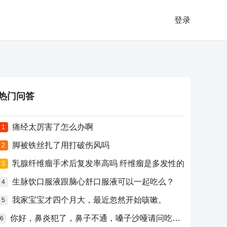
登录
热门问答
痛经太厉害了怎么办啊
1
脚被铁丝扎了用打破伤风吗
2
乳腺纤维瘤手术后复发率高吗 纤维瘤是多发性的
3
生脉饮口服液跟脑心舒口服液可以一起吃么？
4
我家宝宝才四个月大，最近忽然开始咳嗽。
5
你好，鼻炎犯了，鼻子不通，嗓子沙哑请问吃什么药比较好？
6