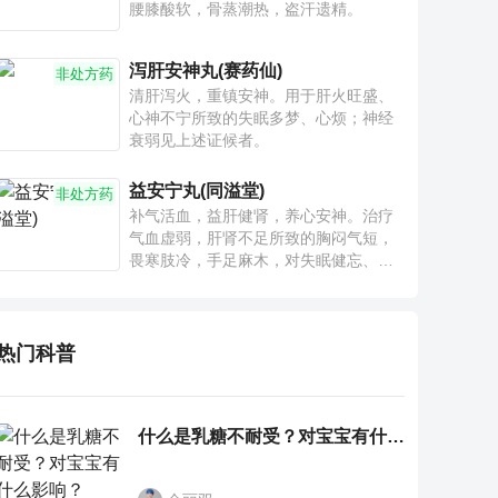
腰膝酸软，骨蒸潮热，盗汗遗精。
泻肝安神丸(赛药仙)
非处方药
清肝泻火，重镇安神。用于肝火旺盛、
心神不宁所致的失眠多梦、心烦；神经
衰弱见上述证候者。
益安宁丸(同溢堂)
非处方药
补气活血，益肝健肾，养心安神。治疗
气血虚弱，肝肾不足所致的胸闷气短，
畏寒肢冷，手足麻木，对失眠健忘、神
疲乏力、腰膝酸软也有一定疗效。
热门科普
什么是乳糖不耐受？对宝宝有什么影响？