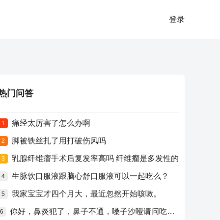
登录
热门问答
痛经太厉害了怎么办啊
1
脚被铁丝扎了用打破伤风吗
2
乳腺纤维瘤手术后复发率高吗 纤维瘤是多发性的
3
生脉饮口服液跟脑心舒口服液可以一起吃么？
4
我家宝宝才四个月大，最近忽然开始咳嗽。
5
你好，鼻炎犯了，鼻子不通，嗓子沙哑请问吃什么药比较好？
6