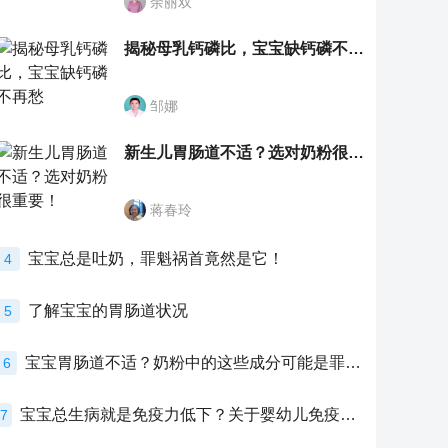
余丽双
揭秘母乳钙磷比，宝宝缺钙磷不再愁
邹娜
新生儿胃肠道不适？选对奶粉很重要！
蒋春玲
宝宝总是吐奶，罪魁祸首竟然是它！
4
了解宝宝的胃肠道状况
5
宝宝胃肠道不适？奶粉中的这些成分可能是罪魁祸首！
6
宝宝总生病就是免疫力低下？关于婴幼儿免疫力的真相，家长必须了解！
7