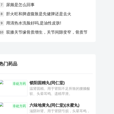
尿频是怎么回事
7
肝火旺和脾虚腹胀是先健脾还是去火
8
用清热水洗脸好吗,是油性皮肤!
9
双膝关节缘骨质增生，关节间隙变窄，骨质节
10
热门药品
锁阳固精丸(同仁堂)
非处方药
温肾固精。用于肾阳不足所致的腰膝酸
软、头晕耳鸣、遗精早泄。
六味地黄丸(同仁堂)(水蜜丸)
非处方药
滋阴补肾。用于肾阴亏损，头晕耳鸣，