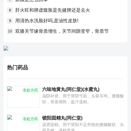
肝火旺和脾虚腹胀是先健脾还是去火
8
用清热水洗脸好吗,是油性皮肤!
9
双膝关节缘骨质增生，关节间隙变窄，骨质节
10
热门药品
六味地黄丸(同仁堂)(水蜜丸)
非处方药
滋阴补肾。用于肾阴亏损，头晕耳鸣，腰膝酸
软，骨蒸潮热，盗汗遗精。
锁阳固精丸(同仁堂)
非处方药
温肾固精。用于肾阳不足所致的腰膝酸软、头
晕耳鸣、遗精早泄。