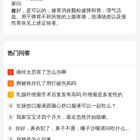
你好，是可以的，健胃消炎颗粒健脾和胃，理气活
血。用于脾胃不和所致的上腹疼痛，痞满纳差以及慢
性胃炎见上述证候者。
热门问答
痛经太厉害了怎么办啊
1
脚被铁丝扎了用打破伤风吗
2
乳腺纤维瘤手术后复发率高吗 纤维瘤是多发性的
3
生脉饮口服液跟脑心舒口服液可以一起吃么？
4
我家宝宝才四个月大，最近忽然开始咳嗽。
5
你好，鼻炎犯了，鼻子不通，嗓子沙哑请问吃什么药比较好？
6
尿频是怎么回事
7