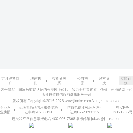
方舟健客简
联系我
投资者关
公司荣
经营资
友情链
介
们
系
誉
质
接
方舟健客－国家药监局认证的合法网上药店，致力于打造优质、低价、便捷的网上药
店和最值得信赖的健康服务平台
版权所有 Copyright©2015-2026 www.jianke.com All rights reserved
企业营
互联网药品信息服务资格
增值电信业务经营许可
粤ICP备
业执照
证书粤20200048
证粤B2-20200259
19121705号
违法和不良信息举报电话 400-003-7368 举报邮箱 jubao@jianke.com