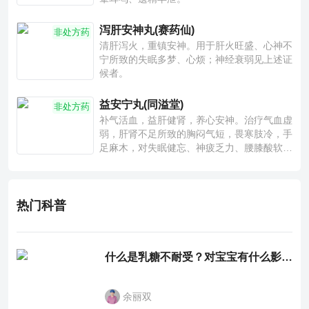
泻肝安神丸(赛药仙)
非处方药
清肝泻火，重镇安神。用于肝火旺盛、心神不
宁所致的失眠多梦、心烦；神经衰弱见上述证
候者。
益安宁丸(同溢堂)
非处方药
补气活血，益肝健肾，养心安神。治疗气血虚
弱，肝肾不足所致的胸闷气短，畏寒肢冷，手
足麻木，对失眠健忘、神疲乏力、腰膝酸软也
有一定疗效。
热门科普
什么是乳糖不耐受？对宝宝有什么影响？
余丽双