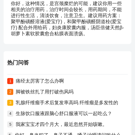
你好，这种情况，是宫颈糜烂的可能，建议你用一些
相关的治疗用药，治疗时间会较长，用药期间，不能
进行性生活，清淡饮食，注意卫生。建议用药方案：
聚甲酚磺醛溶液(爱宝疗)，和聚甲酚磺醛阴道栓(爱宝
疗) 配合外用给药，妇炎康胶囊内服，汤臣倍健天然β-
胡萝卜素软胶囊愈合粘膜表面溃疡。
热门问答
痛经太厉害了怎么办啊
1
脚被铁丝扎了用打破伤风吗
2
乳腺纤维瘤手术后复发率高吗 纤维瘤是多发性的
3
生脉饮口服液跟脑心舒口服液可以一起吃么？
4
我家宝宝才四个月大，最近忽然开始咳嗽。
5