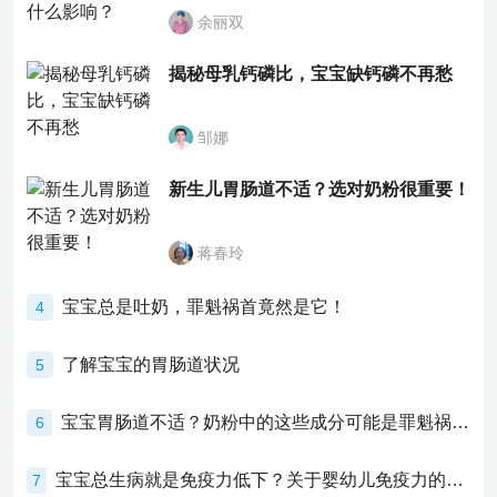
余丽双
揭秘母乳钙磷比，宝宝缺钙磷不再愁
邹娜
新生儿胃肠道不适？选对奶粉很重要！
蒋春玲
宝宝总是吐奶，罪魁祸首竟然是它！
4
了解宝宝的胃肠道状况
5
宝宝胃肠道不适？奶粉中的这些成分可能是罪魁祸首！
6
宝宝总生病就是免疫力低下？关于婴幼儿免疫力的真相，家长必须了解！
7