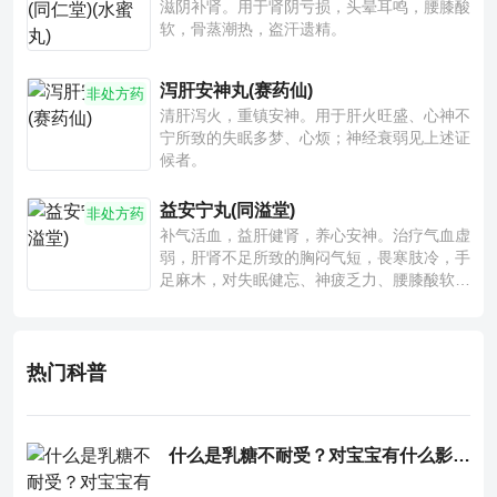
滋阴补肾。用于肾阴亏损，头晕耳鸣，腰膝酸
软，骨蒸潮热，盗汗遗精。
泻肝安神丸(赛药仙)
非处方药
清肝泻火，重镇安神。用于肝火旺盛、心神不
宁所致的失眠多梦、心烦；神经衰弱见上述证
候者。
益安宁丸(同溢堂)
非处方药
补气活血，益肝健肾，养心安神。治疗气血虚
弱，肝肾不足所致的胸闷气短，畏寒肢冷，手
足麻木，对失眠健忘、神疲乏力、腰膝酸软也
有一定疗效。
热门科普
什么是乳糖不耐受？对宝宝有什么影响？