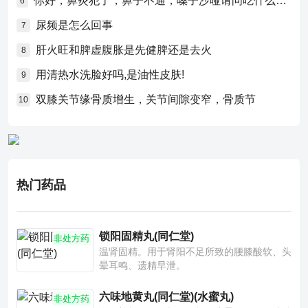
你好，鼻炎犯了，鼻子不通，嗓子沙哑请问吃什么药比较好？
6
尿频是怎么回事
7
肝火旺和脾虚腹胀是先健脾还是去火
8
用清热水洗脸好吗,是油性皮肤!
9
双膝关节缘骨质增生，关节间隙变窄，骨质节
10
热门药品
锁阳固精丸(同仁堂)
非处方药
温肾固精。用于肾阳不足所致的腰膝酸软、头
晕耳鸣、遗精早泄。
六味地黄丸(同仁堂)(水蜜丸)
非处方药