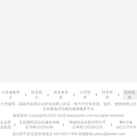
方舟健客简
联系我
投资者关
公司荣
经营资
友情链
介
们
系
誉
质
接
方舟健客－国家药监局认证的合法网上药店，致力于打造优质、低价、便捷的网上药
店和最值得信赖的健康服务平台
版权所有 Copyright©2015-2026 www.jianke.com All rights reserved
企业营
互联网药品信息服务资格
增值电信业务经营许可
粤ICP备
业执照
证书粤20200048
证粤B2-20200259
19121705号
违法和不良信息举报电话 400-003-7368 举报邮箱 jubao@jianke.com