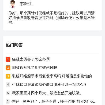
韦医生
你好，那个药针对便秘就不是很好的，建议可以用清
好清畅胶囊改善胃肠道功能（润肠通便）效果是不错
的。
热门问答
痛经太厉害了怎么办啊
1
脚被铁丝扎了用打破伤风吗
2
乳腺纤维瘤手术后复发率高吗 纤维瘤是多发性的
3
生脉饮口服液跟脑心舒口服液可以一起吃么？
4
我家宝宝才四个月大，最近忽然开始咳嗽。
5
你好，鼻炎犯了，鼻子不通，嗓子沙哑请问吃什么药比较好？
6