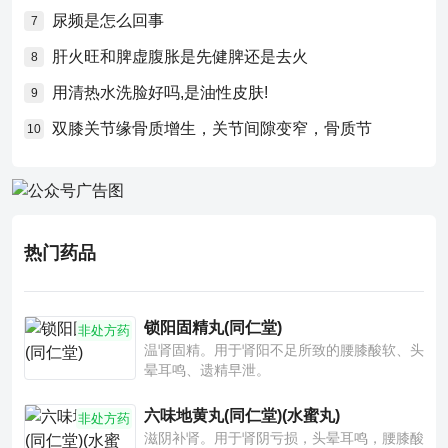
尿频是怎么回事
7
肝火旺和脾虚腹胀是先健脾还是去火
8
用清热水洗脸好吗,是油性皮肤!
9
双膝关节缘骨质增生，关节间隙变窄，骨质节
10
热门药品
锁阳固精丸(同仁堂)
非处方药
温肾固精。用于肾阳不足所致的腰膝酸软、头
晕耳鸣、遗精早泄。
六味地黄丸(同仁堂)(水蜜丸)
非处方药
滋阴补肾。用于肾阴亏损，头晕耳鸣，腰膝酸