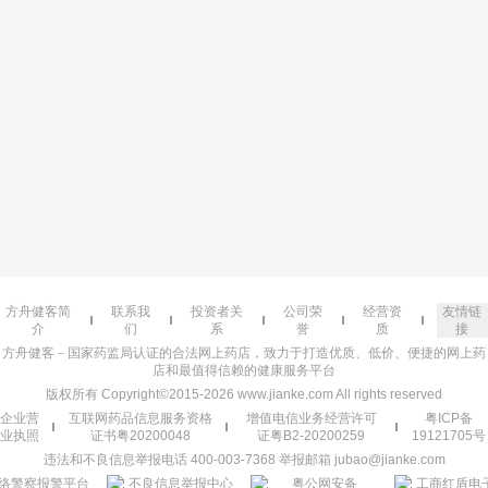
方舟健客简
联系我
投资者关
公司荣
经营资
友情链
介
们
系
誉
质
接
方舟健客－国家药监局认证的合法网上药店，致力于打造优质、低价、便捷的网上药
店和最值得信赖的健康服务平台
版权所有 Copyright©2015-2026 www.jianke.com All rights reserved
企业营
互联网药品信息服务资格
增值电信业务经营许可
粤ICP备
业执照
证书粤20200048
证粤B2-20200259
19121705号
违法和不良信息举报电话 400-003-7368 举报邮箱 jubao@jianke.com