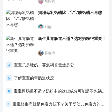
余丽双
揭秘母乳钙磷比，宝宝缺钙磷不再愁
邹娜
新生儿胃肠道不适？选对奶粉很重要！
蒋春玲
宝宝总是吐奶，罪魁祸首竟然是它！
4
了解宝宝的胃肠道状况
5
宝宝胃肠道不适？奶粉中的这些成分可能是罪魁祸首！
6
宝宝总生病就是免疫力低下？关于婴幼儿免疫力的真相，家长必须了解！
7