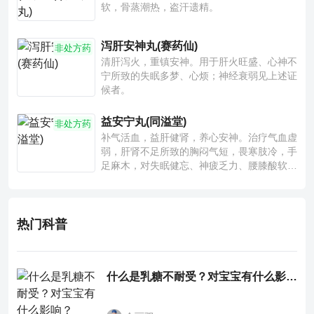
软，骨蒸潮热，盗汗遗精。
泻肝安神丸(赛药仙)
非处方药
清肝泻火，重镇安神。用于肝火旺盛、心神不
宁所致的失眠多梦、心烦；神经衰弱见上述证
候者。
益安宁丸(同溢堂)
非处方药
补气活血，益肝健肾，养心安神。治疗气血虚
弱，肝肾不足所致的胸闷气短，畏寒肢冷，手
足麻木，对失眠健忘、神疲乏力、腰膝酸软也
有一定疗效。
热门科普
什么是乳糖不耐受？对宝宝有什么影响？