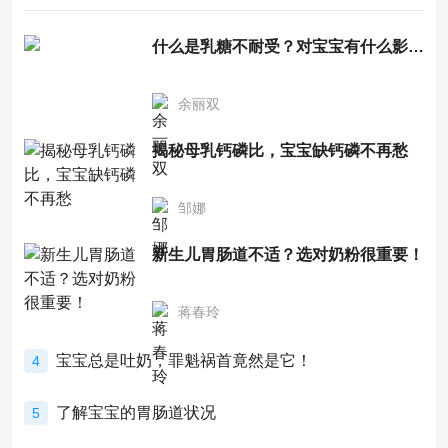
什么是乳糖不耐受？对宝宝有什么影响？
余丽双
揭秘母乳钙磷比，宝宝缺钙磷不再愁
邹娜
新生儿胃肠道不适？选对奶粉很重要！
蒋春玲
宝宝总是吐奶，罪魁祸首竟然是它！
4
了解宝宝的胃肠道状况
5