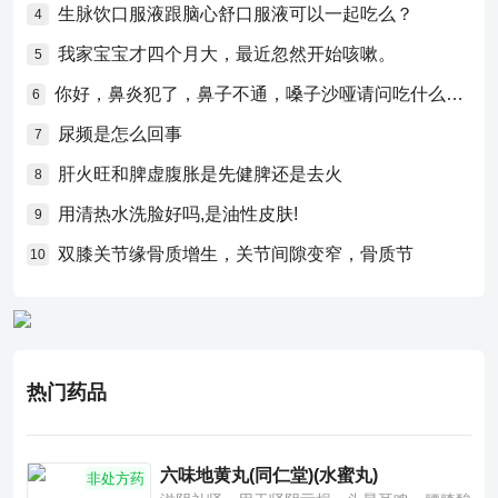
生脉饮口服液跟脑心舒口服液可以一起吃么？
4
我家宝宝才四个月大，最近忽然开始咳嗽。
5
你好，鼻炎犯了，鼻子不通，嗓子沙哑请问吃什么药比较好？
6
尿频是怎么回事
7
肝火旺和脾虚腹胀是先健脾还是去火
8
用清热水洗脸好吗,是油性皮肤!
9
双膝关节缘骨质增生，关节间隙变窄，骨质节
10
热门药品
六味地黄丸(同仁堂)(水蜜丸)
非处方药