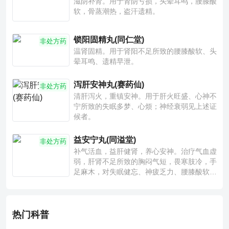
滋阴补肾。用于肾阴亏损，头晕耳鸣，腰膝酸
软，骨蒸潮热，盗汗遗精。
锁阳固精丸(同仁堂)
非处方药
温肾固精。用于肾阳不足所致的腰膝酸软、头
晕耳鸣、遗精早泄。
泻肝安神丸(赛药仙)
非处方药
清肝泻火，重镇安神。用于肝火旺盛、心神不
宁所致的失眠多梦、心烦；神经衰弱见上述证
候者。
益安宁丸(同溢堂)
非处方药
补气活血，益肝健肾，养心安神。治疗气血虚
弱，肝肾不足所致的胸闷气短，畏寒肢冷，手
足麻木，对失眠健忘、神疲乏力、腰膝酸软也
有一定疗效。
热门科普