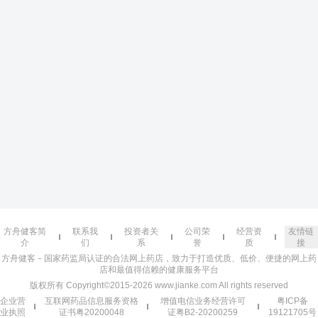
方舟健客简
联系我
投资者关
公司荣
经营资
友情链
介
们
系
誉
质
接
方舟健客－国家药监局认证的合法网上药店，致力于打造优质、低价、便捷的网上药
店和最值得信赖的健康服务平台
版权所有 Copyright©2015-2026 www.jianke.com All rights reserved
企业营
互联网药品信息服务资格
增值电信业务经营许可
粤ICP备
业执照
证书粤20200048
证粤B2-20200259
19121705号