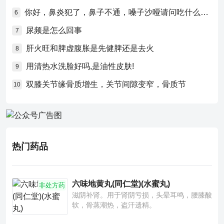
你好，鼻炎犯了，鼻子不通，嗓子沙哑请问吃什么药比较好？
6
尿频是怎么回事
7
肝火旺和脾虚腹胀是先健脾还是去火
8
用清热水洗脸好吗,是油性皮肤!
9
双膝关节缘骨质增生，关节间隙变窄，骨质节
10
热门药品
六味地黄丸(同仁堂)(水蜜丸)
非处方药
滋阴补肾。用于肾阴亏损，头晕耳鸣，腰膝酸
软，骨蒸潮热，盗汗遗精。