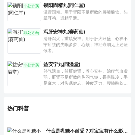
锁阳固精丸(同仁堂)
非处方药
温肾固精。用于肾阳不足所致的腰膝酸软、头
晕耳鸣、遗精早泄。
泻肝安神丸(赛药仙)
非处方药
清肝泻火，重镇安神。用于肝火旺盛、心神不
宁所致的失眠多梦、心烦；神经衰弱见上述证
候者。
益安宁丸(同溢堂)
非处方药
补气活血，益肝健肾，养心安神。治疗气血虚
弱，肝肾不足所致的胸闷气短，畏寒肢冷，手
足麻木，对失眠健忘、神疲乏力、腰膝酸软也
有一定疗效。
热门科普
什么是乳糖不耐受？对宝宝有什么影响？