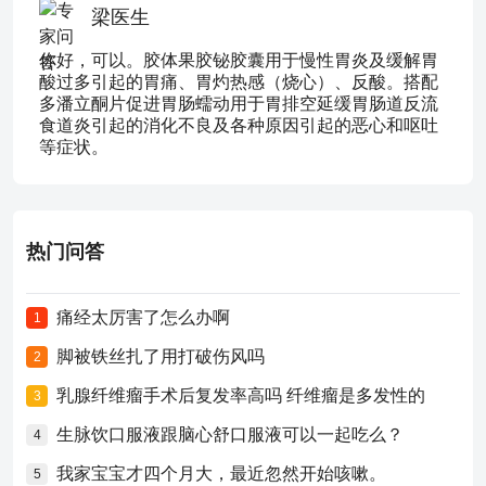
梁医生
你好，可以。胶体果胶铋胶囊用于慢性胃炎及缓解胃
酸过多引起的胃痛、胃灼热感（烧心）、反酸。搭配
多潘立酮片促进胃肠蠕动用于胃排空延缓胃肠道反流
食道炎引起的消化不良及各种原因引起的恶心和呕吐
等症状。
热门问答
痛经太厉害了怎么办啊
1
脚被铁丝扎了用打破伤风吗
2
乳腺纤维瘤手术后复发率高吗 纤维瘤是多发性的
3
生脉饮口服液跟脑心舒口服液可以一起吃么？
4
我家宝宝才四个月大，最近忽然开始咳嗽。
5