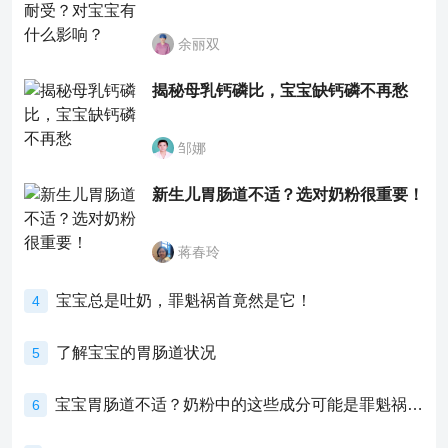
余丽双
揭秘母乳钙磷比，宝宝缺钙磷不再愁
邹娜
新生儿胃肠道不适？选对奶粉很重要！
蒋春玲
宝宝总是吐奶，罪魁祸首竟然是它！
4
了解宝宝的胃肠道状况
5
宝宝胃肠道不适？奶粉中的这些成分可能是罪魁祸首！
6