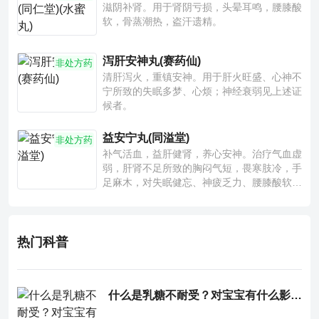
滋阴补肾。用于肾阴亏损，头晕耳鸣，腰膝酸
软，骨蒸潮热，盗汗遗精。
泻肝安神丸(赛药仙)
非处方药
清肝泻火，重镇安神。用于肝火旺盛、心神不
宁所致的失眠多梦、心烦；神经衰弱见上述证
候者。
益安宁丸(同溢堂)
非处方药
补气活血，益肝健肾，养心安神。治疗气血虚
弱，肝肾不足所致的胸闷气短，畏寒肢冷，手
足麻木，对失眠健忘、神疲乏力、腰膝酸软也
有一定疗效。
热门科普
什么是乳糖不耐受？对宝宝有什么影响？