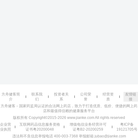
方舟健客简
联系我
投资者关
公司荣
经营资
友情链
介
们
系
誉
质
接
方舟健客－国家药监局认证的合法网上药店，致力于打造优质、低价、便捷的网上药
店和最值得信赖的健康服务平台
版权所有 Copyright©2015-2026 www.jianke.com All rights reserved
企业营
互联网药品信息服务资格
增值电信业务经营许可
粤ICP备
业执照
证书粤20200048
证粤B2-20200259
19121705号
违法和不良信息举报电话 400-003-7368 举报邮箱 jubao@jianke.com