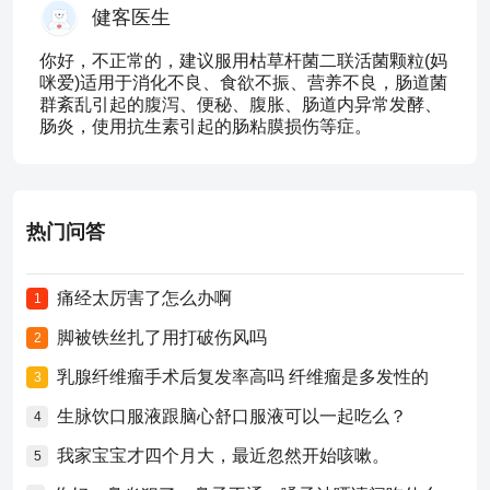
健客医生
你好，不正常的，建议服用枯草杆菌二联活菌颗粒(妈
咪爱)适用于消化不良、食欲不振、营养不良，肠道菌
群紊乱引起的腹泻、便秘、腹胀、肠道内异常发酵、
肠炎，使用抗生素引起的肠粘膜损伤等症。
热门问答
痛经太厉害了怎么办啊
1
脚被铁丝扎了用打破伤风吗
2
乳腺纤维瘤手术后复发率高吗 纤维瘤是多发性的
3
生脉饮口服液跟脑心舒口服液可以一起吃么？
4
我家宝宝才四个月大，最近忽然开始咳嗽。
5