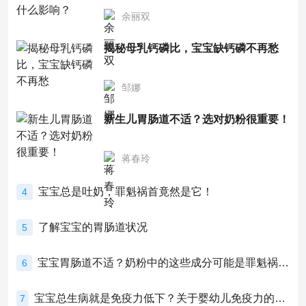
余丽双
揭秘母乳钙磷比，宝宝缺钙磷不再愁
邹娜
新生儿胃肠道不适？选对奶粉很重要！
蒋春玲
宝宝总是吐奶，罪魁祸首竟然是它！
4
了解宝宝的胃肠道状况
5
宝宝胃肠道不适？奶粉中的这些成分可能是罪魁祸首！
6
宝宝总生病就是免疫力低下？关于婴幼儿免疫力的真相，家长必须了解！
7