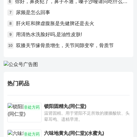
你好，鼻炎犯了，鼻子不通，嗓子沙哑请问吃什么药比较好？
6
尿频是怎么回事
7
肝火旺和脾虚腹胀是先健脾还是去火
8
用清热水洗脸好吗,是油性皮肤!
9
双膝关节缘骨质增生，关节间隙变窄，骨质节
10
热门药品
锁阳固精丸(同仁堂)
非处方药
温肾固精。用于肾阳不足所致的腰膝酸软、头
晕耳鸣、遗精早泄。
六味地黄丸(同仁堂)(水蜜丸)
非处方药