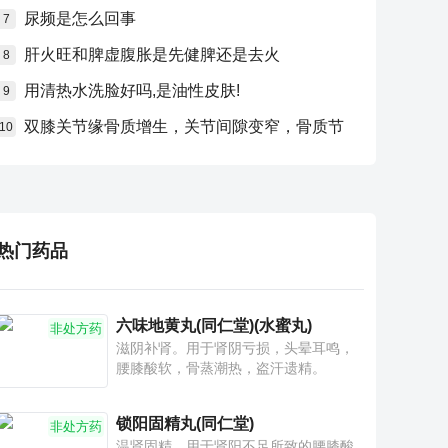
尿频是怎么回事
7
肝火旺和脾虚腹胀是先健脾还是去火
8
用清热水洗脸好吗,是油性皮肤!
9
双膝关节缘骨质增生，关节间隙变窄，骨质节
10
热门药品
六味地黄丸(同仁堂)(水蜜丸)
非处方药
滋阴补肾。用于肾阴亏损，头晕耳鸣，
腰膝酸软，骨蒸潮热，盗汗遗精。
锁阳固精丸(同仁堂)
非处方药
温肾固精。用于肾阳不足所致的腰膝酸