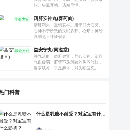
软、头晕耳鸣、遗精早泄。
泻肝安神丸(赛药仙)
非处方药
清肝泻火，重镇安神。用于肝火旺盛、
心神不宁所致的失眠多梦、心烦；神经
衰弱见上述证候者。
益安宁丸(同溢堂)
非处方药
补气活血，益肝健肾，养心安神。治疗
气血虚弱，肝肾不足所致的胸闷气短，
畏寒肢冷，手足麻木，对失眠健忘、神
疲乏力、腰膝酸软也有一定疗效。
热门科普
什么是乳糖不耐受？对宝宝有什么影响？