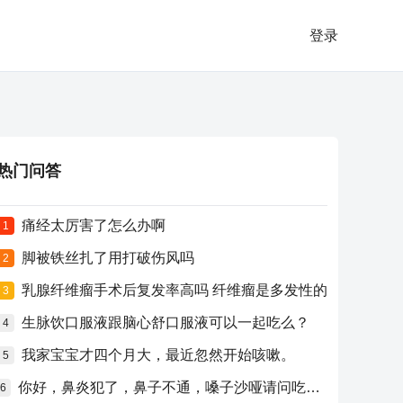
登录
热门问答
痛经太厉害了怎么办啊
1
脚被铁丝扎了用打破伤风吗
2
乳腺纤维瘤手术后复发率高吗 纤维瘤是多发性的
3
生脉饮口服液跟脑心舒口服液可以一起吃么？
4
我家宝宝才四个月大，最近忽然开始咳嗽。
5
你好，鼻炎犯了，鼻子不通，嗓子沙哑请问吃什么药比较好？
6