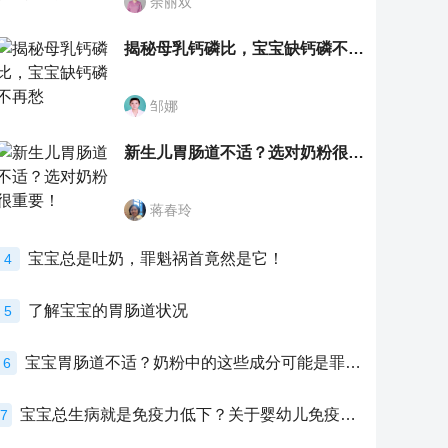
余丽双
揭秘母乳钙磷比，宝宝缺钙磷不再愁
邹娜
新生儿胃肠道不适？选对奶粉很重要！
蒋春玲
宝宝总是吐奶，罪魁祸首竟然是它！
4
了解宝宝的胃肠道状况
5
宝宝胃肠道不适？奶粉中的这些成分可能是罪魁祸首！
6
宝宝总生病就是免疫力低下？关于婴幼儿免疫力的真相，家长必须了解！
7