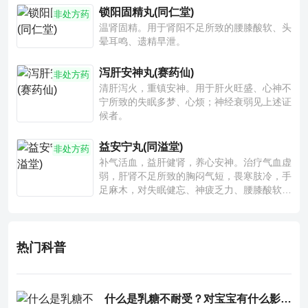
锁阳固精丸(同仁堂)
非处方药
温肾固精。用于肾阳不足所致的腰膝酸软、头
晕耳鸣、遗精早泄。
泻肝安神丸(赛药仙)
非处方药
清肝泻火，重镇安神。用于肝火旺盛、心神不
宁所致的失眠多梦、心烦；神经衰弱见上述证
候者。
益安宁丸(同溢堂)
非处方药
补气活血，益肝健肾，养心安神。治疗气血虚
弱，肝肾不足所致的胸闷气短，畏寒肢冷，手
足麻木，对失眠健忘、神疲乏力、腰膝酸软也
有一定疗效。
热门科普
什么是乳糖不耐受？对宝宝有什么影响？