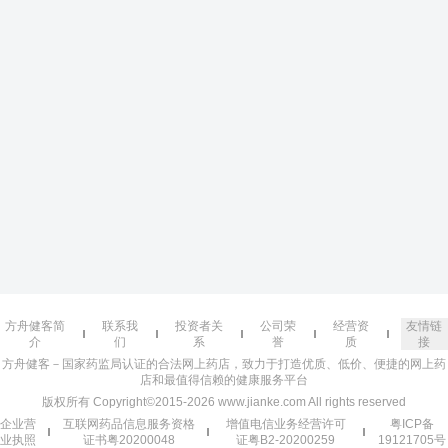
方舟健客简
联系我
投资者关
公司荣
经营资
友情链
介
们
系
誉
质
接
方舟健客－国家药监局认证的合法网上药店，致力于打造优质、低价、便捷的网上药
店和最值得信赖的健康服务平台
版权所有 Copyright©2015-2026 www.jianke.com All rights reserved
企业营
互联网药品信息服务资格
增值电信业务经营许可
粤ICP备
业执照
证书粤20200048
证粤B2-20200259
19121705号