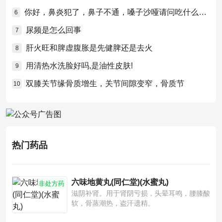
你好，鼻炎犯了，鼻子不通，嗓子沙哑请问吃什么药比较好？
6
尿频是怎么回事
7
肝火旺和脾虚腹胀是先健脾还是去火
8
用清热水洗脸好吗,是油性皮肤!
9
双膝关节缘骨质增生，关节间隙变窄，骨质节
10
热门药品
六味地黄丸(同仁堂)(水蜜丸)
非处方药
滋阴补肾。用于肾阴亏损，头晕耳鸣，腰膝酸
软，骨蒸潮热，盗汗遗精。