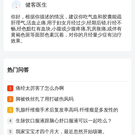
健客医生
你好，根据你描述的情况，建议你吃气血和胶囊能疏
肝理气,活血止痛.用于妇女月经过少,经期后错,行经不
畅,经色黯红有血块,小腹或少腹疼痛,乳房胀痛,或伴有
黄褐色斑等面部色素沉着，对你的月经量少症有治疗
效果。
热门问答
痛经太厉害了怎么办啊
1
脚被铁丝扎了用打破伤风吗
2
乳腺纤维瘤手术后复发率高吗 纤维瘤是多发性的
3
生脉饮口服液跟脑心舒口服液可以一起吃么？
4
我家宝宝才四个月大，最近忽然开始咳嗽。
5