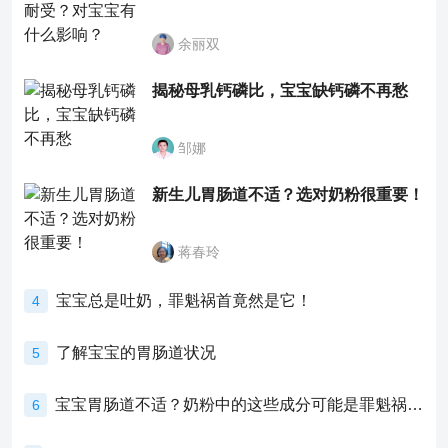
余丽双
揭秘母乳钙磷比，宝宝缺钙磷不再愁
邹娜
新生儿胃肠道不适？选对奶粉很重要！
蒋春玲
宝宝总是吐奶，罪魁祸首竟然是它！
4
了解宝宝的胃肠道状况
5
宝宝胃肠道不适？奶粉中的这些成分可能是罪魁祸首！
6