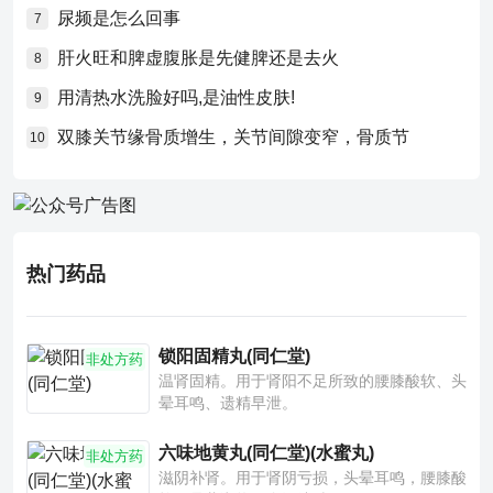
尿频是怎么回事
7
肝火旺和脾虚腹胀是先健脾还是去火
8
用清热水洗脸好吗,是油性皮肤!
9
双膝关节缘骨质增生，关节间隙变窄，骨质节
10
热门药品
锁阳固精丸(同仁堂)
非处方药
温肾固精。用于肾阳不足所致的腰膝酸软、头
晕耳鸣、遗精早泄。
六味地黄丸(同仁堂)(水蜜丸)
非处方药
滋阴补肾。用于肾阴亏损，头晕耳鸣，腰膝酸