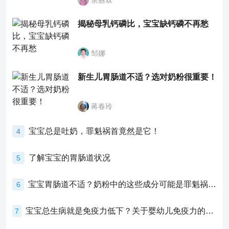
余丽双
揭秘母乳钙磷比，宝宝缺钙磷不再愁
邹娜
新生儿胃肠道不适？选对奶粉很重要！
蒋春玲
宝宝总是吐奶，罪魁祸首竟然是它！
4
了解宝宝的胃肠道状况
5
宝宝胃肠道不适？奶粉中的这些成分可能是罪魁祸首！
6
宝宝总生病就是免疫力低下？关于婴幼儿免疫力的真相，家长必须了解！
7