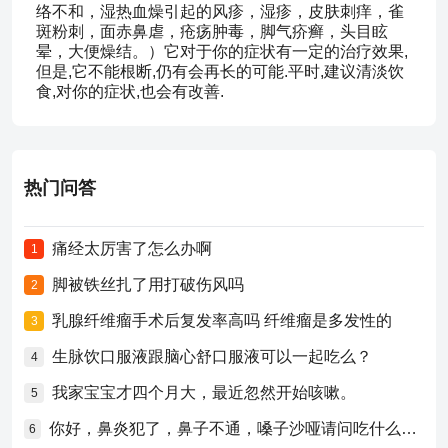
络不和，湿热血燥引起的风疹，湿疹，皮肤刺痒，雀
斑粉刺，面赤鼻虐，疮疡肿毒，脚气疥癣，头目眩
晕，大便燥结。）它对于你的症状有一定的治疗效果,
但是,它不能根断,仍有会再长的可能.平时,建议清淡饮
食,对你的症状,也会有改善.
热门问答
痛经太厉害了怎么办啊
1
脚被铁丝扎了用打破伤风吗
2
乳腺纤维瘤手术后复发率高吗 纤维瘤是多发性的
3
生脉饮口服液跟脑心舒口服液可以一起吃么？
4
我家宝宝才四个月大，最近忽然开始咳嗽。
5
你好，鼻炎犯了，鼻子不通，嗓子沙哑请问吃什么药比较好？
6