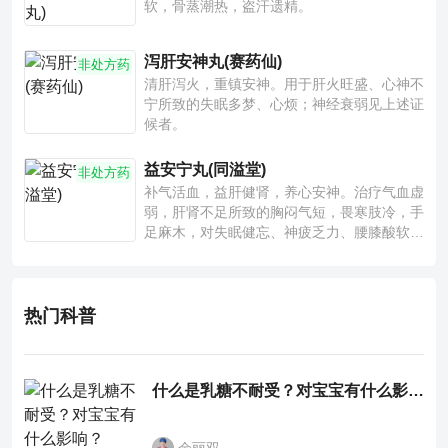
软，骨蒸潮热，盗汗遗精。
泻肝安神丸(赛药仙)
非处方药
清肝泻火，重镇安神。用于肝火旺盛、心神不
宁所致的失眠多梦、心烦；神经衰弱见上述证
候者。
益安宁丸(同溢堂)
非处方药
补气活血，益肝健肾，养心安神。治疗气血虚
弱，肝肾不足所致的胸闷气短，畏寒肢冷，手
足麻木，对失眠健忘、神疲乏力、腰膝酸软也
有一定疗效。
热门科普
什么是乳糖不耐受？对宝宝有什么影响？