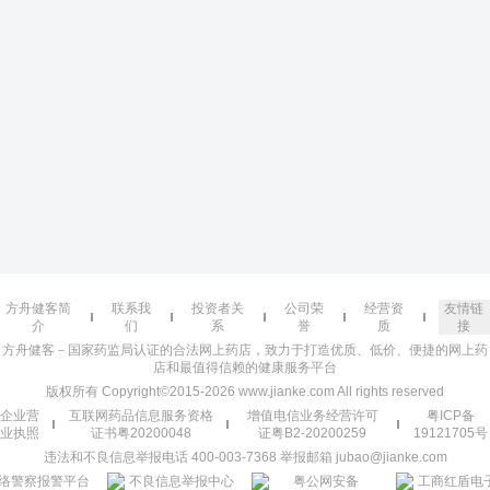
方舟健客简
联系我
投资者关
公司荣
经营资
友情链
介
们
系
誉
质
接
方舟健客－国家药监局认证的合法网上药店，致力于打造优质、低价、便捷的网上药
店和最值得信赖的健康服务平台
版权所有 Copyright©2015-2026 www.jianke.com All rights reserved
企业营
互联网药品信息服务资格
增值电信业务经营许可
粤ICP备
业执照
证书粤20200048
证粤B2-20200259
19121705号
违法和不良信息举报电话 400-003-7368 举报邮箱 jubao@jianke.com