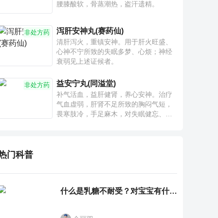
腰膝酸软，骨蒸潮热，盗汗遗精。
泻肝安神丸(赛药仙)
非处方药
清肝泻火，重镇安神。用于肝火旺盛、
心神不宁所致的失眠多梦、心烦；神经
衰弱见上述证候者。
益安宁丸(同溢堂)
非处方药
补气活血，益肝健肾，养心安神。治疗
气血虚弱，肝肾不足所致的胸闷气短，
畏寒肢冷，手足麻木，对失眠健忘、神
疲乏力、腰膝酸软也有一定疗效。
热门科普
什么是乳糖不耐受？对宝宝有什么影响？