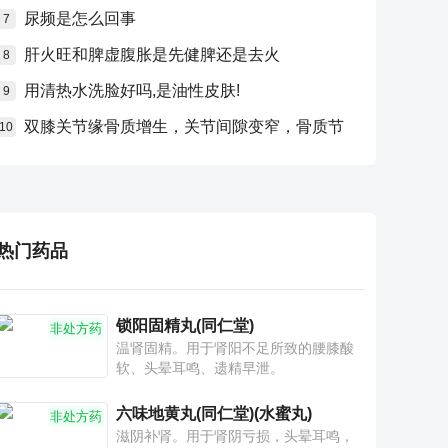
尿频是怎么回事
7
肝火旺和脾虚腹胀是先健脾还是去火
8
用清热水洗脸好吗,是油性皮肤!
9
双膝关节缘骨质增生，关节间隙变窄，骨质节
10
热门药品
锁阳固精丸(同仁堂)
非处方药
温肾固精。用于肾阳不足所致的腰膝酸
软、头晕耳鸣、遗精早泄。
六味地黄丸(同仁堂)(水蜜丸)
非处方药
滋阴补肾。用于肾阴亏损，头晕耳鸣，