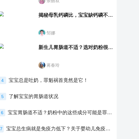
余丽双
揭秘母乳钙磷比，宝宝缺钙磷不再愁
邹娜
新生儿胃肠道不适？选对奶粉很重要！
蒋春玲
宝宝总是吐奶，罪魁祸首竟然是它！
4
了解宝宝的胃肠道状况
5
宝宝胃肠道不适？奶粉中的这些成分可能是罪魁祸首！
6
宝宝总生病就是免疫力低下？关于婴幼儿免疫力的真相，家长必须了解！
7