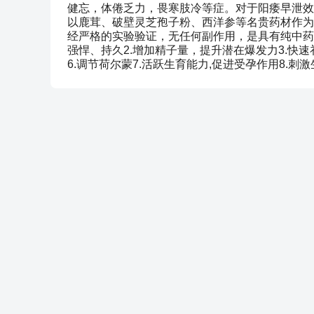
健忘，体倦乏力，畏寒肢冷等症。对于阳痿早泄效
以鹿茸、破壁灵芝孢子粉、西洋参等名贵药材作为
经严格的实验验证，无任何副作用，是具有纯中药
强悍、持久2.增加精子量，提升潜在爆发力3.快速
6.调节荷尔蒙7.活跃生育能力,促进受孕作用8.刺