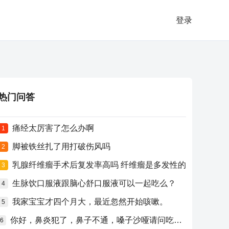
登录
热门问答
痛经太厉害了怎么办啊
1
脚被铁丝扎了用打破伤风吗
2
乳腺纤维瘤手术后复发率高吗 纤维瘤是多发性的
3
生脉饮口服液跟脑心舒口服液可以一起吃么？
4
我家宝宝才四个月大，最近忽然开始咳嗽。
5
你好，鼻炎犯了，鼻子不通，嗓子沙哑请问吃什么药比较好？
6