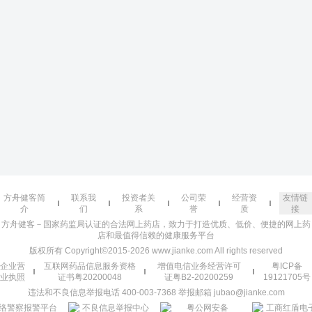
方舟健客简
联系我
投资者关
公司荣
经营资
友情链
介
们
系
誉
质
接
方舟健客－国家药监局认证的合法网上药店，致力于打造优质、低价、便捷的网上药
店和最值得信赖的健康服务平台
版权所有 Copyright©2015-2026 www.jianke.com All rights reserved
企业营
互联网药品信息服务资格
增值电信业务经营许可
粤ICP备
业执照
证书粤20200048
证粤B2-20200259
19121705号
违法和不良信息举报电话 400-003-7368 举报邮箱 jubao@jianke.com