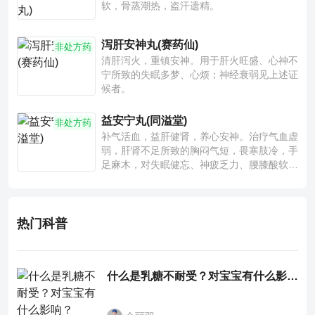
软，骨蒸潮热，盗汗遗精。
泻肝安神丸(赛药仙)
非处方药
清肝泻火，重镇安神。用于肝火旺盛、心神不
宁所致的失眠多梦、心烦；神经衰弱见上述证
候者。
益安宁丸(同溢堂)
非处方药
补气活血，益肝健肾，养心安神。治疗气血虚
弱，肝肾不足所致的胸闷气短，畏寒肢冷，手
足麻木，对失眠健忘、神疲乏力、腰膝酸软也
有一定疗效。
热门科普
什么是乳糖不耐受？对宝宝有什么影响？