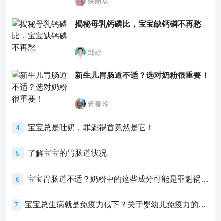
余丽双
揭秘母乳钙磷比，宝宝缺钙磷不再愁
邹娜
新生儿胃肠道不适？选对奶粉很重要！
蒋春玲
宝宝总是吐奶，罪魁祸首竟然是它！
4
了解宝宝的胃肠道状况
5
宝宝胃肠道不适？奶粉中的这些成分可能是罪魁祸首！
6
宝宝总生病就是免疫力低下？关于婴幼儿免疫力的真相，家长必须了解！
7