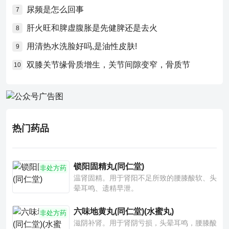
尿频是怎么回事
7
肝火旺和脾虚腹胀是先健脾还是去火
8
用清热水洗脸好吗,是油性皮肤!
9
双膝关节缘骨质增生，关节间隙变窄，骨质节
10
热门药品
锁阳固精丸(同仁堂)
非处方药
温肾固精。用于肾阳不足所致的腰膝酸软、头
晕耳鸣、遗精早泄。
六味地黄丸(同仁堂)(水蜜丸)
非处方药
滋阴补肾。用于肾阴亏损，头晕耳鸣，腰膝酸