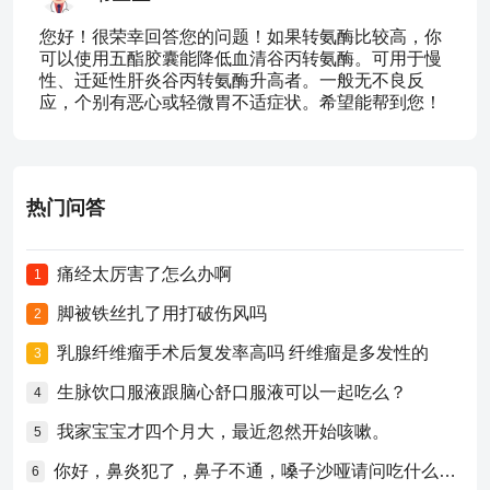
您好！很荣幸回答您的问题！如果转氨酶比较高，你
可以使用五酯胶囊能降低血清谷丙转氨酶。可用于慢
性、迁延性肝炎谷丙转氨酶升高者。一般无不良反
应，个别有恶心或轻微胃不适症状。希望能帮到您！
热门问答
痛经太厉害了怎么办啊
1
脚被铁丝扎了用打破伤风吗
2
乳腺纤维瘤手术后复发率高吗 纤维瘤是多发性的
3
生脉饮口服液跟脑心舒口服液可以一起吃么？
4
我家宝宝才四个月大，最近忽然开始咳嗽。
5
你好，鼻炎犯了，鼻子不通，嗓子沙哑请问吃什么药比较好？
6