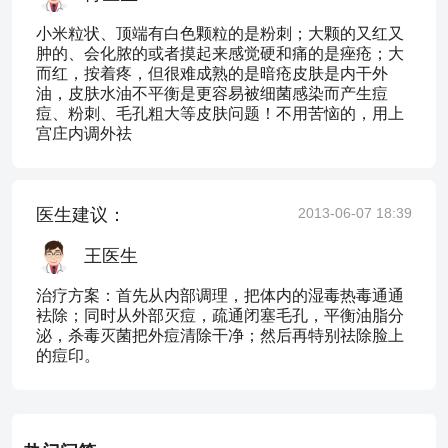
小米粒状、顶端有白色颗粒的是粉刺；大颗的又红又
肿的、会化脓的或者摸起来感觉硬和痛的是痤疮；大
而红，按着疼，但很难成熟的是暗疮皮肤是内干外
油，皮肤水油不平衡是更容易被细菌感染而产生痘
痘、粉刺、毛孔粗大等皮肤问题！不用苦恼的，用上
宫庄内调外祛
医生建议：
2013-06-07 18:39
王医生
治疗方案：首先从内部调理，把体内的湿毒热毒通通
袪除；同时从外部灭痘，疏通闭塞毛孔，平衡油脂分
泌，杀毒灭菌把外痘清除干净；然后再特别祛除脸上
的痘印。