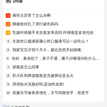
热门问答
痛经太厉害了怎么办啊
1
脚被铁丝扎了用打破伤风吗
2
乳腺纤维瘤手术后复发率高吗 纤维瘤是多发性的
3
生脉饮口服液跟脑心舒口服液可以一起吃么？
4
我家宝宝才四个月大，最近忽然开始咳嗽。
5
你好，鼻炎犯了，鼻子不通，嗓子沙哑请问吃什么药比较好？
6
尿频是怎么回事
7
肝火旺和脾虚腹胀是先健脾还是去火
8
用清热水洗脸好吗,是油性皮肤!
9
双膝关节缘骨质增生，关节间隙变窄，骨质节
10