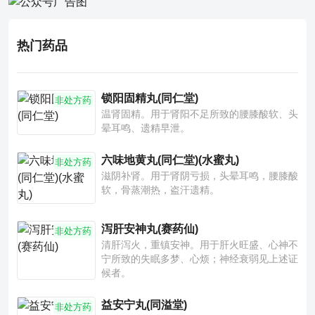
热门药品
锁阳固精丸(同仁堂)
非处方药
温肾固精。用于肾阳不足所致的腰膝酸软、头
晕耳鸣、遗精早泄。
六味地黄丸(同仁堂)(水蜜丸)
非处方药
滋阴补肾。用于肾阴亏损，头晕耳鸣，腰膝酸
软，骨蒸潮热，盗汗遗精。
泻肝安神丸(赛药仙)
非处方药
清肝泻火，重镇安神。用于肝火旺盛、心神不
宁所致的失眠多梦、心烦；神经衰弱见上述证
候者。
益安宁丸(同溢堂)
非处方药