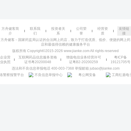
方舟健客简
联系我
投资者关
公司荣
经营资
友情链
介
们
系
誉
质
接
方舟健客－国家药监局认证的合法网上药店，致力于打造优质、低价、便捷的网上药
店和最值得信赖的健康服务平台
版权所有 Copyright©2015-2026 www.jianke.com All rights reserved
企业营
互联网药品信息服务资格
增值电信业务经营许可
粤ICP备
业执照
证书粤20200048
证粤B2-20200259
19121705号
违法和不良信息举报电话 400-003-7368 举报邮箱 jubao@jianke.com