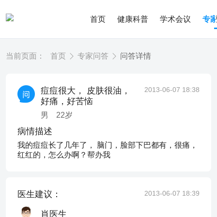
首页
健康科普
学术会议
专
当前页面：
首页
专家问答
问答详情
痘痘很大， 皮肤很油，
2013-06-07 18:38
好痛，好苦恼
男
22
岁
病情描述
我的痘痘长了几年了， 脑门，脸部下巴都有，很痛，
红红的，怎么办啊？帮办我
医生建议：
2013-06-07 18:39
肖医生