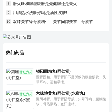
肝火旺和脾虚腹胀是先健脾还是去火
8
用清热水洗脸好吗,是油性皮肤!
9
双膝关节缘骨质增生，关节间隙变窄，骨质节
10
热门药品
锁阳固精丸(同仁堂)
非处方药
温肾固精。用于肾阳不足所致的腰膝酸软、头
晕耳鸣、遗精早泄。
六味地黄丸(同仁堂)(水蜜丸)
非处方药
滋阴补肾。用于肾阴亏损，头晕耳鸣，腰膝酸
软，骨蒸潮热，盗汗遗精。