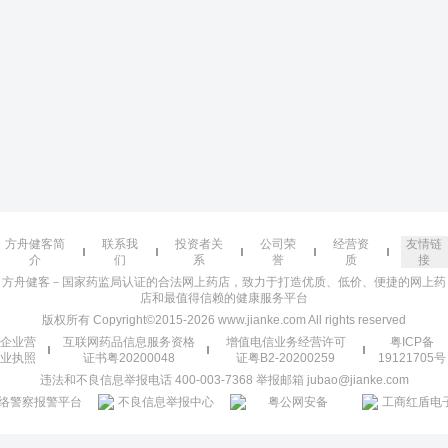
方舟健客简
联系我
投资者关
公司荣
经营资
友情链
介
们
系
誉
质
接
方舟健客－国家药监局认证的合法网上药店，致力于打造优质、低价、便捷的网上药
店和最值得信赖的健康服务平台
版权所有 Copyright©2015-2026 www.jianke.com All rights reserved
企业营
互联网药品信息服务资格
增值电信业务经营许可
粤ICP备
业执照
证书粤20200048
证粤B2-20200259
19121705号
违法和不良信息举报电话 400-003-7368 举报邮箱 jubao@jianke.com