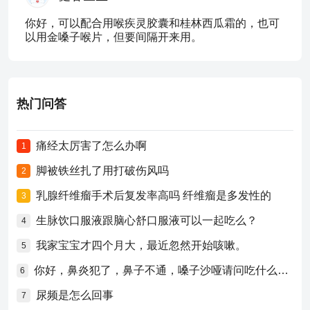
你好，可以配合用喉疾灵胶囊和桂林西瓜霜的，也可
以用金嗓子喉片，但要间隔开来用。
热门问答
痛经太厉害了怎么办啊
1
脚被铁丝扎了用打破伤风吗
2
乳腺纤维瘤手术后复发率高吗 纤维瘤是多发性的
3
生脉饮口服液跟脑心舒口服液可以一起吃么？
4
我家宝宝才四个月大，最近忽然开始咳嗽。
5
你好，鼻炎犯了，鼻子不通，嗓子沙哑请问吃什么药比较好？
6
尿频是怎么回事
7