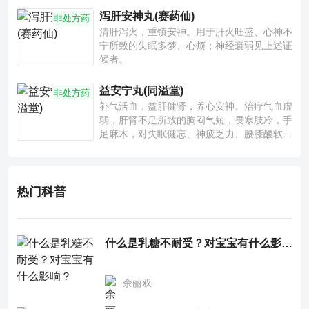
泻肝安神丸(赛药仙)
非处方药
清肝泻火，重镇安神。用于肝火旺盛、心神不
宁所致的失眠多梦、心烦；神经衰弱见上述证
候者。
益安宁丸(同溢堂)
非处方药
补气活血，益肝健肾，养心安神。治疗气血虚
弱，肝肾不足所致的胸闷气短，畏寒肢冷，手
足麻木，对失眠健忘、神疲乏力、腰膝酸软也
有一定疗效。
热门科普
什么是乳糖不耐受？对宝宝有什么影响？
余丽双