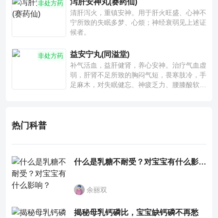
泻肝安神丸(赛药仙)
非处方药
清肝泻火，重镇安神。用于肝火旺盛、心神不
宁所致的失眠多梦、心烦；神经衰弱见上述证
候者。
益安宁丸(同溢堂)
非处方药
补气活血，益肝健肾，养心安神。治疗气血虚
弱，肝肾不足所致的胸闷气短，畏寒肢冷，手
足麻木，对失眠健忘、神疲乏力、腰膝酸软也
有一定疗效。
热门科普
什么是乳糖不耐受？对宝宝有什么影响？
余丽双
揭秘母乳钙磷比，宝宝缺钙磷不再愁