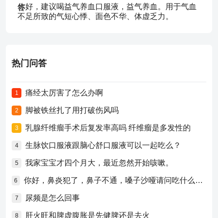
你好，建议喝益气养血口服液，益气养血。用于气血
不足所致的气短心悸、面色不华、体虚乏力。
热门问答
痛经太厉害了怎么办啊
1
脚被铁丝扎了用打破伤风吗
2
乳腺纤维瘤手术后复发率高吗 纤维瘤是多发性的
3
生脉饮口服液跟脑心舒口服液可以一起吃么？
4
我家宝宝才四个月大，最近忽然开始咳嗽。
5
你好，鼻炎犯了，鼻子不通，嗓子沙哑请问吃什么药比较好？
6
尿频是怎么回事
7
肝火旺和脾虚腹胀是先健脾还是去火
8