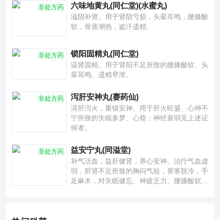
六味地黄丸(同仁堂)(水蜜丸)
非处方药
滋阴补肾。用于肾阴亏损，头晕耳鸣，腰膝酸
软，骨蒸潮热，盗汗遗精。
锁阳固精丸(同仁堂)
非处方药
温肾固精。用于肾阳不足所致的腰膝酸软、头
晕耳鸣、遗精早泄。
泻肝安神丸(赛药仙)
非处方药
清肝泻火，重镇安神。用于肝火旺盛、心神不
宁所致的失眠多梦、心烦；神经衰弱见上述证
候者。
益安宁丸(同溢堂)
非处方药
补气活血，益肝健肾，养心安神。治疗气血虚
弱，肝肾不足所致的胸闷气短，畏寒肢冷，手
足麻木，对失眠健忘、神疲乏力、腰膝酸软也
有一定疗效。