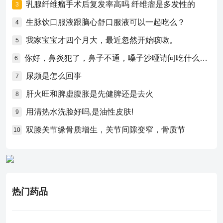
乳腺纤维瘤手术后复发率高吗 纤维瘤是多发性的
3
生脉饮口服液跟脑心舒口服液可以一起吃么？
4
我家宝宝才四个月大，最近忽然开始咳嗽。
5
你好，鼻炎犯了，鼻子不通，嗓子沙哑请问吃什么药比较好？
6
尿频是怎么回事
7
肝火旺和脾虚腹胀是先健脾还是去火
8
用清热水洗脸好吗,是油性皮肤!
9
双膝关节缘骨质增生，关节间隙变窄，骨质节
10
热门药品