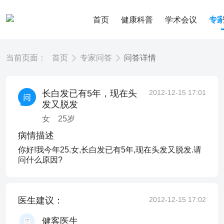
首页
健康科普
学术会议
专
当前页面：
首页
专家问答
问答详情
长白发已有5年，现在头
2012-12-15 17:01
发又脱发
女
25
岁
病情描述
你好!我今年25.女,长白发已有5年,现在头发又脱发.请
问什么原因?
医生建议：
2012-12-15 17:02
健客医生