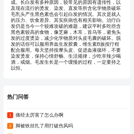
成。长白发有多种原因，较常见的原因有遗传性，以
及现在流行的烫发、染发、直发等所含化学物质破坏
毛乳头产生黑色素也会引起白发的情况。其次是就人
的压力、饮食差异、其实疾病也有相关影响。治疗白
发仍是当今一个较难攻破的难题，建议平时多吃些含
黑色素较高的食物，像芝麻，木耳，首乌等，避免头
发的过度烫染，减少化学物质对头皮毛囊的破坏。脱
发的话你可以服用养血生发胶囊，维生素B族按疗程
配合服用。每天坚持按摩头皮、促进血液循环，不要
染发烫发，保持心情舒畅、生活规律，少吃辛辣少喝
酒，戒烟。毛发生长是一个缓慢的过程，一定要持之
以恒。
热门问答
痛经太厉害了怎么办啊
1
脚被铁丝扎了用打破伤风吗
2