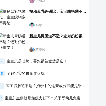
余丽双
揭秘母乳钙磷比，宝宝缺钙磷不再愁
邹娜
新生儿胃肠道不适？选对奶粉很重要！
蒋春玲
宝宝总是吐奶，罪魁祸首竟然是它！
4
了解宝宝的胃肠道状况
5
宝宝胃肠道不适？奶粉中的这些成分可能是罪魁祸首！
6
宝宝总生病就是免疫力低下？关于婴幼儿免疫力的真相，家长必须了解！
7