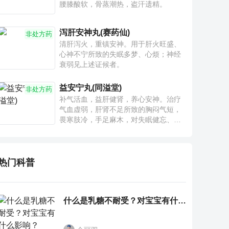
腰膝酸软，骨蒸潮热，盗汗遗精。
泻肝安神丸(赛药仙)
非处方药
清肝泻火，重镇安神。用于肝火旺盛、
心神不宁所致的失眠多梦、心烦；神经
衰弱见上述证候者。
益安宁丸(同溢堂)
非处方药
补气活血，益肝健肾，养心安神。治疗
气血虚弱，肝肾不足所致的胸闷气短，
畏寒肢冷，手足麻木，对失眠健忘、神
疲乏力、腰膝酸软也有一定疗效。
热门科普
什么是乳糖不耐受？对宝宝有什么影响？