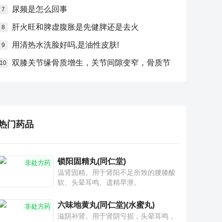
尿频是怎么回事
7
肝火旺和脾虚腹胀是先健脾还是去火
8
用清热水洗脸好吗,是油性皮肤!
9
双膝关节缘骨质增生，关节间隙变窄，骨质节
10
热门药品
锁阳固精丸(同仁堂)
非处方药
温肾固精。用于肾阳不足所致的腰膝酸
软、头晕耳鸣、遗精早泄。
六味地黄丸(同仁堂)(水蜜丸)
非处方药
滋阴补肾。用于肾阴亏损，头晕耳鸣，