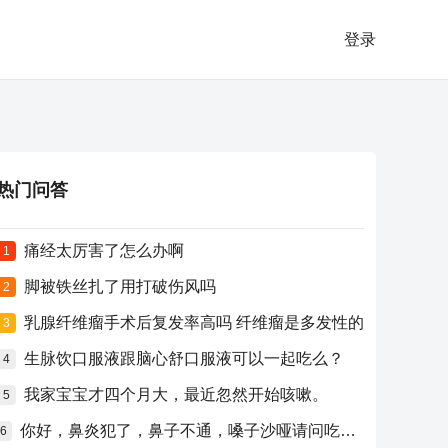
登录
热门问答
痛经太厉害了怎么办啊
1
脚被铁丝扎了用打破伤风吗
2
乳腺纤维瘤手术后复发率高吗 纤维瘤是多发性的
3
生脉饮口服液跟脑心舒口服液可以一起吃么？
4
我家宝宝才四个月大，最近忽然开始咳嗽。
5
你好，鼻炎犯了，鼻子不通，嗓子沙哑请问吃什么药比较好？
6