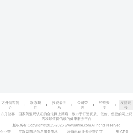
方舟健客简
联系我
投资者关
公司荣
经营资
友情链
介
们
系
誉
质
接
方舟健客－国家药监局认证的合法网上药店，致力于打造优质、低价、便捷的网上药
店和最值得信赖的健康服务平台
版权所有 Copyright©2015-2026 www.jianke.com All rights reserved
企业营
互联网药品信息服务资格
增值电信业务经营许可
粤ICP备