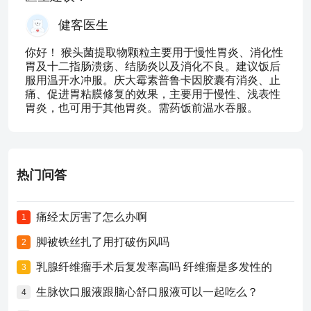
健客医生
你好！ 猴头菌提取物颗粒主要用于慢性胃炎、消化性
胃及十二指肠溃疡、结肠炎以及消化不良。建议饭后
服用温开水冲服。庆大霉素普鲁卡因胶囊有消炎、止
痛、促进胃粘膜修复的效果，主要用于慢性、浅表性
胃炎，也可用于其他胃炎。需药饭前温水吞服。
热门问答
痛经太厉害了怎么办啊
1
脚被铁丝扎了用打破伤风吗
2
乳腺纤维瘤手术后复发率高吗 纤维瘤是多发性的
3
生脉饮口服液跟脑心舒口服液可以一起吃么？
4