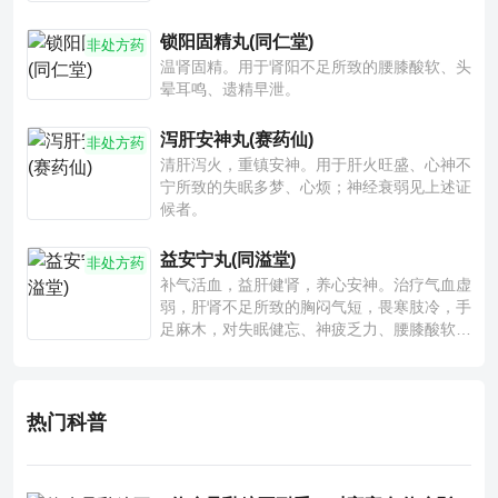
锁阳固精丸(同仁堂)
非处方药
温肾固精。用于肾阳不足所致的腰膝酸软、头
晕耳鸣、遗精早泄。
泻肝安神丸(赛药仙)
非处方药
清肝泻火，重镇安神。用于肝火旺盛、心神不
宁所致的失眠多梦、心烦；神经衰弱见上述证
候者。
益安宁丸(同溢堂)
非处方药
补气活血，益肝健肾，养心安神。治疗气血虚
弱，肝肾不足所致的胸闷气短，畏寒肢冷，手
足麻木，对失眠健忘、神疲乏力、腰膝酸软也
有一定疗效。
热门科普