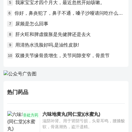
我家宝宝才四个月大，最近忽然开始咳嗽。
5
你好，鼻炎犯了，鼻子不通，嗓子沙哑请问吃什么药比较好？
6
尿频是怎么回事
7
肝火旺和脾虚腹胀是先健脾还是去火
8
用清热水洗脸好吗,是油性皮肤!
9
双膝关节缘骨质增生，关节间隙变窄，骨质节
10
热门药品
六味地黄丸(同仁堂)(水蜜丸)
非处方药
滋阴补肾。用于肾阴亏损，头晕耳鸣，腰膝酸
软，骨蒸潮热，盗汗遗精。