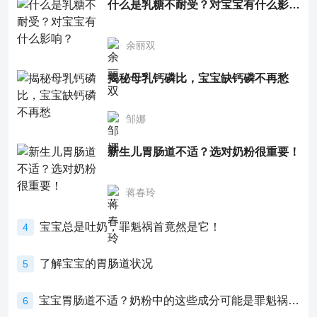
什么是乳糖不耐受？对宝宝有什么影响？
余丽双
揭秘母乳钙磷比，宝宝缺钙磷不再愁
邹娜
新生儿胃肠道不适？选对奶粉很重要！
蒋春玲
宝宝总是吐奶，罪魁祸首竟然是它！
4
了解宝宝的胃肠道状况
5
宝宝胃肠道不适？奶粉中的这些成分可能是罪魁祸首！
6