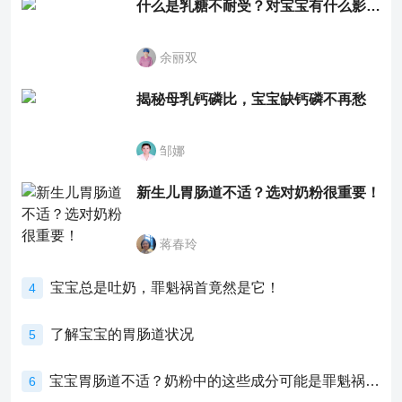
什么是乳糖不耐受？对宝宝有什么影响？
余丽双
揭秘母乳钙磷比，宝宝缺钙磷不再愁
邹娜
新生儿胃肠道不适？选对奶粉很重要！
蒋春玲
宝宝总是吐奶，罪魁祸首竟然是它！
4
了解宝宝的胃肠道状况
5
宝宝胃肠道不适？奶粉中的这些成分可能是罪魁祸首！
6