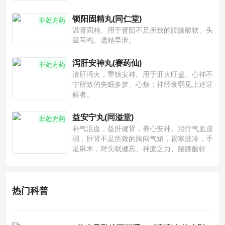
锁阳固精丸(同仁堂)
非处方药
温肾固精。用于肾阳不足所致的腰膝酸软、头
晕耳鸣、遗精早泄。
泻肝安神丸(赛药仙)
非处方药
清肝泻火，重镇安神。用于肝火旺盛、心神不
宁所致的失眠多梦、心烦；神经衰弱见上述证
候者。
益安宁丸(同溢堂)
非处方药
补气活血，益肝健肾，养心安神。治疗气血虚
弱，肝肾不足所致的胸闷气短，畏寒肢冷，手
足麻木，对失眠健忘、神疲乏力、腰膝酸软也
有一定疗效。
热门科普