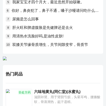
我家宝宝才四个月大，最近忽然开始咳嗽。
5
你好，鼻炎犯了，鼻子不通，嗓子沙哑请问吃什么药比较好？
6
尿频是怎么回事
7
肝火旺和脾虚腹胀是先健脾还是去火
8
用清热水洗脸好吗,是油性皮肤!
9
双膝关节缘骨质增生，关节间隙变窄，骨质节
10
热门药品
六味地黄丸(同仁堂)(水蜜丸)
非处方药
滋阴补肾。用于肾阴亏损，头晕耳鸣，腰膝酸
软，骨蒸潮热，盗汗遗精。