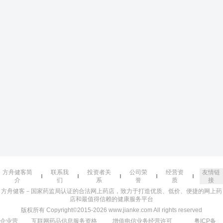
方舟健客简
联系我
投资者关
公司荣
经营资
友情链
介
们
系
誉
质
接
方舟健客－国家药监局认证的合法网上药店，致力于打造优质、低价、便捷的网上药
店和最值得信赖的健康服务平台
版权所有 Copyright©2015-2026 www.jianke.com All rights reserved
企业营
互联网药品信息服务资格
增值电信业务经营许可
粤ICP备