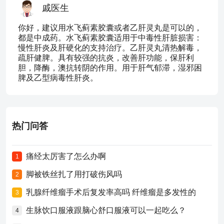
戚医生
你好，建议用水飞蓟素胶囊或者乙肝灵丸是可以的，
都是中成药。水飞蓟素胶囊适用于中毒性肝脏损害：
慢性肝炎及肝硬化的支持治疗。乙肝灵丸清热解毒，
疏肝健脾。具有较强的抗炎，改善肝功能，保肝利
胆，降酶，澳抗转阴的作用。用于肝气郁滞，湿邪困
脾及乙型病毒性肝炎。
热门问答
痛经太厉害了怎么办啊
1
脚被铁丝扎了用打破伤风吗
2
乳腺纤维瘤手术后复发率高吗 纤维瘤是多发性的
3
生脉饮口服液跟脑心舒口服液可以一起吃么？
4