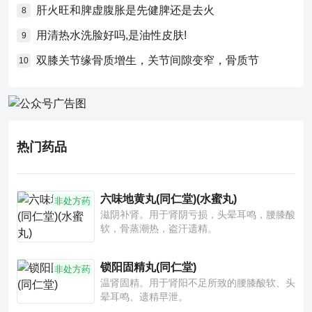
肝火旺和脾虚腹胀是先健脾还是去火
8
用清热水洗脸好吗,是油性皮肤!
9
双膝关节缘骨质增生，关节间隙变窄，骨质节
10
热门药品
六味地黄丸(同仁堂)(水蜜丸)
非处方药
滋阴补肾。用于肾阴亏损，头晕耳鸣，腰膝酸
软，骨蒸潮热，盗汗遗精。
锁阳固精丸(同仁堂)
非处方药
温肾固精。用于肾阳不足所致的腰膝酸软、头
晕耳鸣、遗精早泄。