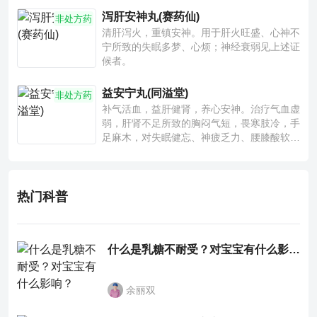
泻肝安神丸(赛药仙)
非处方药
清肝泻火，重镇安神。用于肝火旺盛、心神不
宁所致的失眠多梦、心烦；神经衰弱见上述证
候者。
益安宁丸(同溢堂)
非处方药
补气活血，益肝健肾，养心安神。治疗气血虚
弱，肝肾不足所致的胸闷气短，畏寒肢冷，手
足麻木，对失眠健忘、神疲乏力、腰膝酸软也
有一定疗效。
热门科普
什么是乳糖不耐受？对宝宝有什么影响？
余丽双