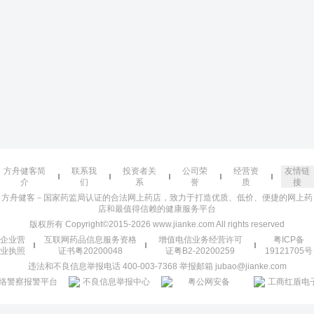
方舟健客简
联系我
投资者关
公司荣
经营资
友情链
介
们
系
誉
质
接
方舟健客－国家药监局认证的合法网上药店，致力于打造优质、低价、便捷的网上药
店和最值得信赖的健康服务平台
版权所有 Copyright©2015-2026 www.jianke.com All rights reserved
企业营
互联网药品信息服务资格
增值电信业务经营许可
粤ICP备
业执照
证书粤20200048
证粤B2-20200259
19121705号
违法和不良信息举报电话 400-003-7368 举报邮箱 jubao@jianke.com