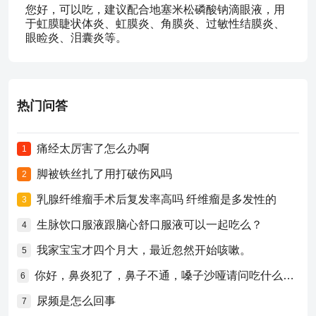
您好，可以吃，建议配合地塞米松磷酸钠滴眼液，用
于虹膜睫状体炎、虹膜炎、角膜炎、过敏性结膜炎、
眼睑炎、泪囊炎等。
热门问答
痛经太厉害了怎么办啊
1
脚被铁丝扎了用打破伤风吗
2
乳腺纤维瘤手术后复发率高吗 纤维瘤是多发性的
3
生脉饮口服液跟脑心舒口服液可以一起吃么？
4
我家宝宝才四个月大，最近忽然开始咳嗽。
5
你好，鼻炎犯了，鼻子不通，嗓子沙哑请问吃什么药比较好？
6
尿频是怎么回事
7