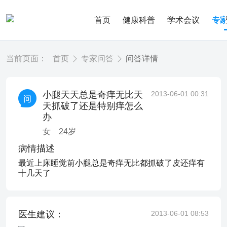
首页
健康科普
学术会议
专
当前页面：
首页
专家问答
问答详情
小腿天天总是奇痒无比天
2013-06-01 00:31
天抓破了还是特别痒怎么
办
女
24
岁
病情描述
最近上床睡觉前小腿总是奇痒无比都抓破了皮还痒有
十几天了
医生建议：
2013-06-01 08:53