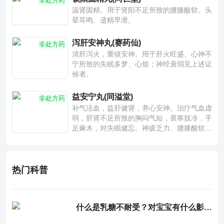
非处方药
温肾固精。用于肾阳不足所致的腰膝酸软、头
晕耳鸣、遗精早泄。
泻肝安神丸(赛药仙)
非处方药
清肝泻火，重镇安神。用于肝火旺盛、心神不
宁所致的失眠多梦、心烦；神经衰弱见上述证
候者。
益安宁丸(同溢堂)
非处方药
补气活血，益肝健肾，养心安神。治疗气血虚
弱，肝肾不足所致的胸闷气短，畏寒肢冷，手
足麻木，对失眠健忘、神疲乏力、腰膝酸软也
有一定疗效。
热门科普
什么是乳糖不耐受？对宝宝有什么影响？