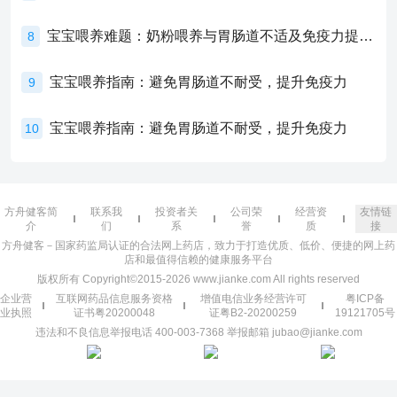
宝宝喂养难题：奶粉喂养与胃肠道不适及免疫力提升的奥秘
8
宝宝喂养指南：避免胃肠道不耐受，提升免疫力
9
宝宝喂养指南：避免胃肠道不耐受，提升免疫力
10
方舟健客简
联系我
投资者关
公司荣
经营资
友情链
介
们
系
誉
质
接
方舟健客－国家药监局认证的合法网上药店，致力于打造优质、低价、便捷的网上药
店和最值得信赖的健康服务平台
版权所有 Copyright©2015-2026 www.jianke.com All rights reserved
企业营
互联网药品信息服务资格
增值电信业务经营许可
粤ICP备
业执照
证书粤20200048
证粤B2-20200259
19121705号
违法和不良信息举报电话 400-003-7368 举报邮箱 jubao@jianke.com