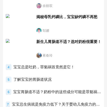
余丽双
揭秘母乳钙磷比，宝宝缺钙磷不再愁
邹娜
新生儿胃肠道不适？选对奶粉很重要！
蒋春玲
宝宝总是吐奶，罪魁祸首竟然是它！
4
了解宝宝的胃肠道状况
5
宝宝胃肠道不适？奶粉中的这些成分可能是罪魁祸首！
6
宝宝总生病就是免疫力低下？关于婴幼儿免疫力的真相，家长必须了解！
7