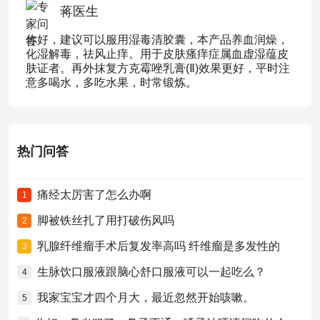
蒋医生
你好，建议可以服用湿毒清胶囊，本产品养血润燥，
化湿解毒，祛风止痒。用于皮肤瘙痒症属血虚湿蕴皮
肤证者。再外抹复方克霉唑乳膏(Ⅱ)效果更好，平时注
意多喝水，多吃水果，时常锻炼。
热门问答
痛经太厉害了怎么办啊
1
脚被铁丝扎了用打破伤风吗
2
乳腺纤维瘤手术后复发率高吗 纤维瘤是多发性的
3
生脉饮口服液跟脑心舒口服液可以一起吃么？
4
我家宝宝才四个月大，最近忽然开始咳嗽。
5