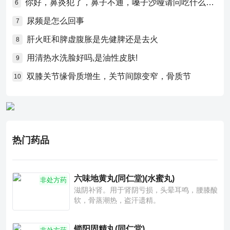
你好，鼻炎犯了，鼻子不通，嗓子沙哑请问吃什么药比较好？
6
尿频是怎么回事
7
肝火旺和脾虚腹胀是先健脾还是去火
8
用清热水洗脸好吗,是油性皮肤!
9
双膝关节缘骨质增生，关节间隙变窄，骨质节
10
热门药品
六味地黄丸(同仁堂)(水蜜丸)
非处方药
滋阴补肾。用于肾阴亏损，头晕耳鸣，腰膝酸
软，骨蒸潮热，盗汗遗精。
锁阳固精丸(同仁堂)