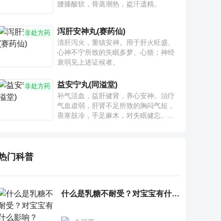
腰膝酸软，骨蒸潮热，盗汗遗精。
泻肝安神丸(赛药仙)
非处方药
清肝泻火，重镇安神。用于肝火旺盛、
心神不宁所致的失眠多梦、心烦；神经
衰弱见上述证候者。
益安宁丸(同溢堂)
非处方药
补气活血，益肝健肾，养心安神。治疗
气血虚弱，肝肾不足所致的胸闷气短，
畏寒肢冷，手足麻木，对失眠健忘、神
疲乏力、腰膝酸软也有一定疗效。
热门科普
什么是乳糖不耐受？对宝宝有什么影响？