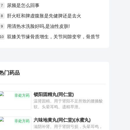
尿频是怎么回事
7
肝火旺和脾虚腹胀是先健脾还是去火
8
用清热水洗脸好吗,是油性皮肤!
9
双膝关节缘骨质增生，关节间隙变窄，骨质节
10
热门药品
锁阳固精丸(同仁堂)
非处方药
温肾固精。用于肾阳不足所致的腰膝酸
软、头晕耳鸣、遗精早泄。
六味地黄丸(同仁堂)(水蜜丸)
非处方药
滋阴补肾。用于肾阴亏损，头晕耳鸣，