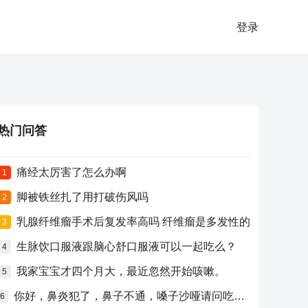
登录
热门问答
痛经太厉害了怎么办啊
1
脚被铁丝扎了用打破伤风吗
2
乳腺纤维瘤手术后复发率高吗 纤维瘤是多发性的
3
生脉饮口服液跟脑心舒口服液可以一起吃么？
4
我家宝宝才四个月大，最近忽然开始咳嗽。
5
你好，鼻炎犯了，鼻子不通，嗓子沙哑请问吃什么药比较好？
6