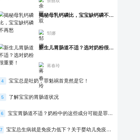
余丽双
揭秘母乳钙磷比，宝宝缺钙磷不再愁
邹娜
新生儿胃肠道不适？选对奶粉很重要！
蒋春玲
宝宝总是吐奶，罪魁祸首竟然是它！
4
了解宝宝的胃肠道状况
5
宝宝胃肠道不适？奶粉中的这些成分可能是罪魁祸首！
6
宝宝总生病就是免疫力低下？关于婴幼儿免疫力的真相，家长必须了解！
7