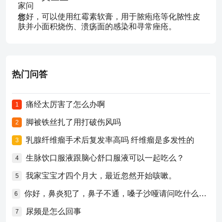
您好，可以使用红霉素软膏，用于脓疱疮等化脓性皮
肤并小面积烧伤、溃疡面的感染和寻常痤疮。
热门问答
痛经太厉害了怎么办啊
1
脚被铁丝扎了用打破伤风吗
2
乳腺纤维瘤手术后复发率高吗 纤维瘤是多发性的
3
生脉饮口服液跟脑心舒口服液可以一起吃么？
4
我家宝宝才四个月大，最近忽然开始咳嗽。
5
你好，鼻炎犯了，鼻子不通，嗓子沙哑请问吃什么药比较好？
6
尿频是怎么回事
7