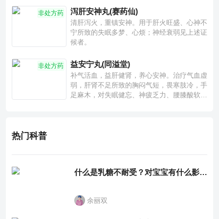
泻肝安神丸(赛药仙)
非处方药
清肝泻火，重镇安神。用于肝火旺盛、心神不
宁所致的失眠多梦、心烦；神经衰弱见上述证
候者。
益安宁丸(同溢堂)
非处方药
补气活血，益肝健肾，养心安神。治疗气血虚
弱，肝肾不足所致的胸闷气短，畏寒肢冷，手
足麻木，对失眠健忘、神疲乏力、腰膝酸软也
有一定疗效。
热门科普
什么是乳糖不耐受？对宝宝有什么影响？
余丽双