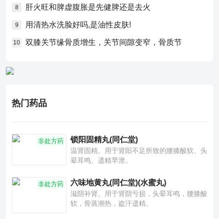
肝火旺和脾虚腹胀是先健脾还是去火
8
用清热水洗脸好吗,是油性皮肤!
9
双膝关节缘骨质增生，关节间隙变窄，骨质节
10
热门药品
锁阳固精丸(同仁堂)
非处方药
温肾固精。用于肾阳不足所致的腰膝酸软、头
晕耳鸣、遗精早泄。
六味地黄丸(同仁堂)(水蜜丸)
非处方药
滋阴补肾。用于肾阴亏损，头晕耳鸣，腰膝酸
软，骨蒸潮热，盗汗遗精。