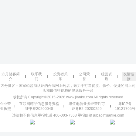
方舟健客简
联系我
投资者关
公司荣
经营资
友情链
介
们
系
誉
质
接
方舟健客－国家药监局认证的合法网上药店，致力于打造优质、低价、便捷的网上药
店和最值得信赖的健康服务平台
版权所有 Copyright©2015-2026 www.jianke.com All rights reserved
企业营
互联网药品信息服务资格
增值电信业务经营许可
粤ICP备
业执照
证书粤20200048
证粤B2-20200259
19121705号
违法和不良信息举报电话 400-003-7368 举报邮箱 jubao@jianke.com