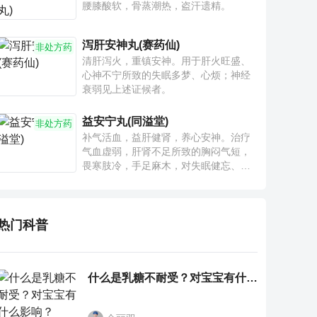
腰膝酸软，骨蒸潮热，盗汗遗精。
泻肝安神丸(赛药仙)
非处方药
清肝泻火，重镇安神。用于肝火旺盛、
心神不宁所致的失眠多梦、心烦；神经
衰弱见上述证候者。
益安宁丸(同溢堂)
非处方药
补气活血，益肝健肾，养心安神。治疗
气血虚弱，肝肾不足所致的胸闷气短，
畏寒肢冷，手足麻木，对失眠健忘、神
疲乏力、腰膝酸软也有一定疗效。
热门科普
什么是乳糖不耐受？对宝宝有什么影响？