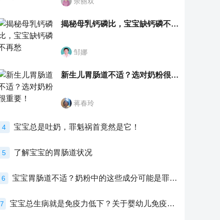
余丽双
揭秘母乳钙磷比，宝宝缺钙磷不再愁
邹娜
新生儿胃肠道不适？选对奶粉很重要！
蒋春玲
宝宝总是吐奶，罪魁祸首竟然是它！
4
了解宝宝的胃肠道状况
5
宝宝胃肠道不适？奶粉中的这些成分可能是罪魁祸首！
6
宝宝总生病就是免疫力低下？关于婴幼儿免疫力的真相，家长必须了解！
7