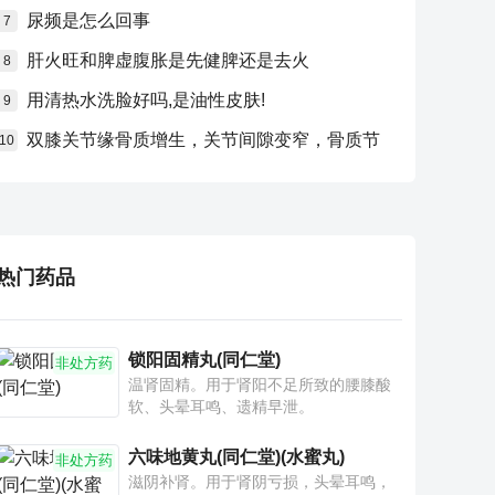
尿频是怎么回事
7
肝火旺和脾虚腹胀是先健脾还是去火
8
用清热水洗脸好吗,是油性皮肤!
9
双膝关节缘骨质增生，关节间隙变窄，骨质节
10
热门药品
锁阳固精丸(同仁堂)
非处方药
温肾固精。用于肾阳不足所致的腰膝酸
软、头晕耳鸣、遗精早泄。
六味地黄丸(同仁堂)(水蜜丸)
非处方药
滋阴补肾。用于肾阴亏损，头晕耳鸣，