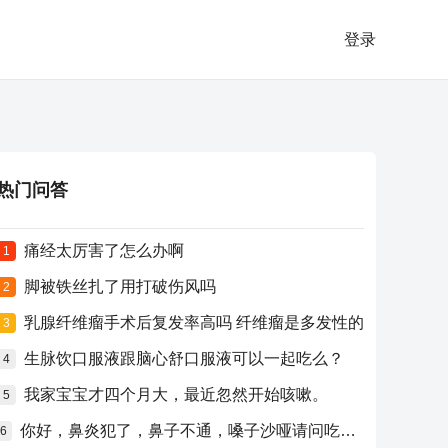
登录
热门问答
痛经太厉害了怎么办啊
1
脚被铁丝扎了用打破伤风吗
2
乳腺纤维瘤手术后复发率高吗 纤维瘤是多发性的
3
生脉饮口服液跟脑心舒口服液可以一起吃么？
4
我家宝宝才四个月大，最近忽然开始咳嗽。
5
你好，鼻炎犯了，鼻子不通，嗓子沙哑请问吃什么药比较好？
6