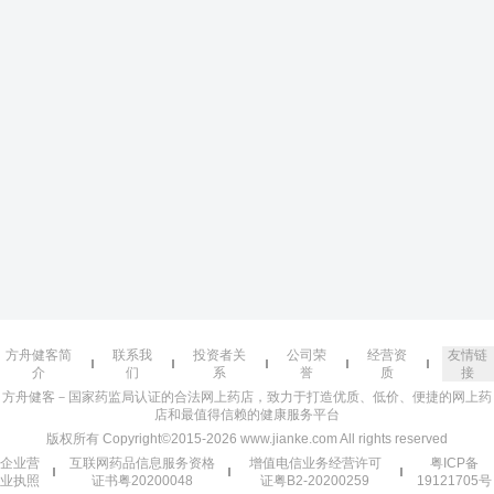
方舟健客简
联系我
投资者关
公司荣
经营资
友情链
介
们
系
誉
质
接
方舟健客－国家药监局认证的合法网上药店，致力于打造优质、低价、便捷的网上药
店和最值得信赖的健康服务平台
版权所有 Copyright©2015-2026 www.jianke.com All rights reserved
企业营
互联网药品信息服务资格
增值电信业务经营许可
粤ICP备
业执照
证书粤20200048
证粤B2-20200259
19121705号