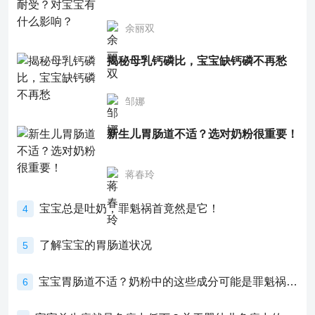
余丽双
揭秘母乳钙磷比，宝宝缺钙磷不再愁
邹娜
新生儿胃肠道不适？选对奶粉很重要！
蒋春玲
宝宝总是吐奶，罪魁祸首竟然是它！
4
了解宝宝的胃肠道状况
5
宝宝胃肠道不适？奶粉中的这些成分可能是罪魁祸首！
6