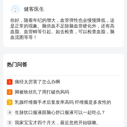
健客医生
你好，随着年纪的增大，血管弹性也会慢慢降低，这
是正常的现象。脑供血不足除脑血管硬化外，还有高
血脂、血管畸等引起。如去检查，可以检查血脂，脑
血流图等等！
热门问答
痛经太厉害了怎么办啊
1
脚被铁丝扎了用打破伤风吗
2
乳腺纤维瘤手术后复发率高吗 纤维瘤是多发性的
3
生脉饮口服液跟脑心舒口服液可以一起吃么？
4
我家宝宝才四个月大，最近忽然开始咳嗽。
5