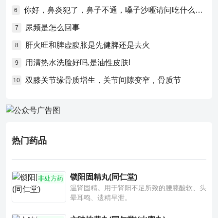
你好，鼻炎犯了，鼻子不通，嗓子沙哑请问吃什么药比较好？
6
尿频是怎么回事
7
肝火旺和脾虚腹胀是先健脾还是去火
8
用清热水洗脸好吗,是油性皮肤!
9
双膝关节缘骨质增生，关节间隙变窄，骨质节
10
热门药品
锁阳固精丸(同仁堂)
非处方药
温肾固精。用于肾阳不足所致的腰膝酸软、头
晕耳鸣、遗精早泄。