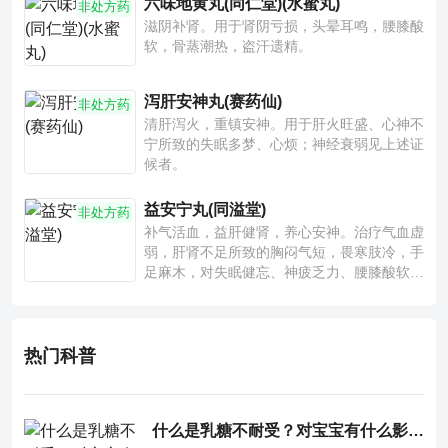
六味地黄丸(同仁堂)(水蜜丸)
非处方药
滋阴补肾。用于肾阴亏损，头晕耳鸣，腰膝酸
软，骨蒸潮热，盗汗遗精。
泻肝安神丸(赛药仙)
非处方药
清肝泻火，重镇安神。用于肝火旺盛、心神不
宁所致的失眠多梦、心烦；神经衰弱见上述证
候者。
益安宁丸(同溢堂)
非处方药
补气活血，益肝健肾，养心安神。治疗气血虚
弱，肝肾不足所致的胸闷气短，畏寒肢冷，手
足麻木，对失眠健忘、神疲乏力、腰膝酸软也
有一定疗效。
热门科普
什么是乳糖不耐受？对宝宝有什么影响？