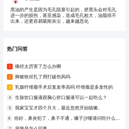
黑油的产生是因为毛孔阻塞引起的，挤黑头会对毛孔
进一步的损伤，甚至感染，造成毛孔粗大，油脂排不
出来，还更容易吸附灰尘，越来越恶化
热门问答
痛经太厉害了怎么办啊
1
脚被铁丝扎了用打破伤风吗
2
乳腺纤维瘤手术后复发率高吗 纤维瘤是多发性的
3
生脉饮口服液跟脑心舒口服液可以一起吃么？
4
我家宝宝才四个月大，最近忽然开始咳嗽。
5
你好，鼻炎犯了，鼻子不通，嗓子沙哑请问吃什么药比较好？
6
尿频是怎么回事
7