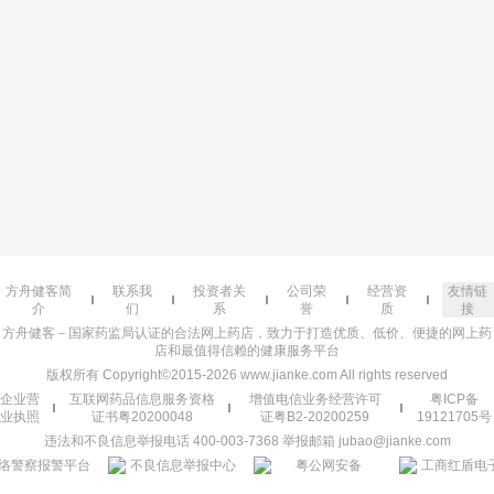
方舟健客简
联系我
投资者关
公司荣
经营资
友情链
介
们
系
誉
质
接
方舟健客－国家药监局认证的合法网上药店，致力于打造优质、低价、便捷的网上药
店和最值得信赖的健康服务平台
版权所有 Copyright©2015-2026 www.jianke.com All rights reserved
企业营
互联网药品信息服务资格
增值电信业务经营许可
粤ICP备
业执照
证书粤20200048
证粤B2-20200259
19121705号
违法和不良信息举报电话 400-003-7368 举报邮箱 jubao@jianke.com