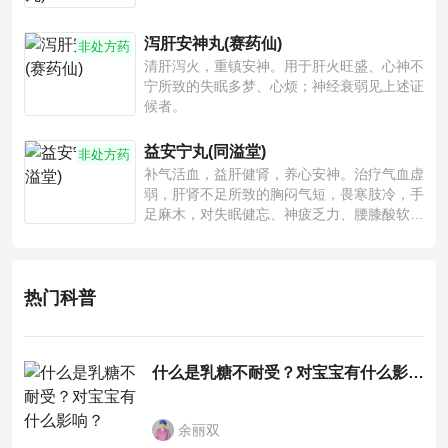
泻肝安神丸(赛药仙)
非处方药
清肝泻火，重镇安神。用于肝火旺盛、心神不
宁所致的失眠多梦、心烦；神经衰弱见上述证
候者。
益安宁丸(同溢堂)
非处方药
补气活血，益肝健肾，养心安神。治疗气血虚
弱，肝肾不足所致的胸闷气短，畏寒肢冷，手
足麻木，对失眠健忘、神疲乏力、腰膝酸软也
有一定疗效。
热门科普
什么是乳糖不耐受？对宝宝有什么影响？
余丽双