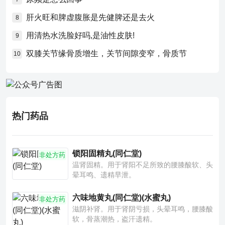
肝火旺和脾虚腹胀是先健脾还是去火
8
用清热水洗脸好吗,是油性皮肤!
9
双膝关节缘骨质增生，关节间隙变窄，骨质节
10
热门药品
锁阳固精丸(同仁堂)
非处方药
温肾固精。用于肾阳不足所致的腰膝酸软、头
晕耳鸣、遗精早泄。
六味地黄丸(同仁堂)(水蜜丸)
非处方药
滋阴补肾。用于肾阴亏损，头晕耳鸣，腰膝酸
软，骨蒸潮热，盗汗遗精。