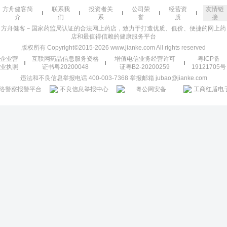
方舟健客简
联系我
投资者关
公司荣
经营资
友情链
介
们
系
誉
质
接
方舟健客－国家药监局认证的合法网上药店，致力于打造优质、低价、便捷的网上药
店和最值得信赖的健康服务平台
版权所有 Copyright©2015-2026 www.jianke.com All rights reserved
企业营
互联网药品信息服务资格
增值电信业务经营许可
粤ICP备
业执照
证书粤20200048
证粤B2-20200259
19121705号
违法和不良信息举报电话 400-003-7368 举报邮箱 jubao@jianke.com