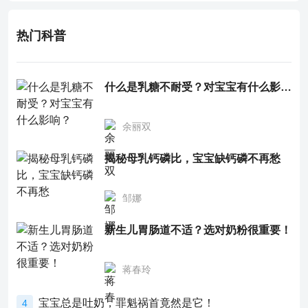
热门科普
什么是乳糖不耐受？对宝宝有什么影响？
余丽双
揭秘母乳钙磷比，宝宝缺钙磷不再愁
邹娜
新生儿胃肠道不适？选对奶粉很重要！
蒋春玲
宝宝总是吐奶，罪魁祸首竟然是它！
4