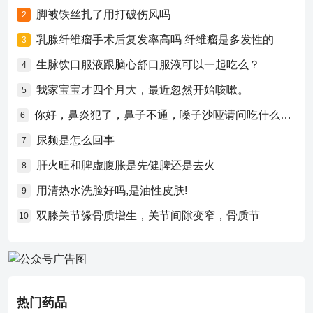
脚被铁丝扎了用打破伤风吗
2
乳腺纤维瘤手术后复发率高吗 纤维瘤是多发性的
3
生脉饮口服液跟脑心舒口服液可以一起吃么？
4
我家宝宝才四个月大，最近忽然开始咳嗽。
5
你好，鼻炎犯了，鼻子不通，嗓子沙哑请问吃什么药比较好？
6
尿频是怎么回事
7
肝火旺和脾虚腹胀是先健脾还是去火
8
用清热水洗脸好吗,是油性皮肤!
9
双膝关节缘骨质增生，关节间隙变窄，骨质节
10
热门药品