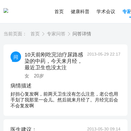
首页
健康科普
学术会议
专
当前页面：
首页
专家问答
问答详情
10天前刚吃完治疗尿路感
2013-05-29 22:17
染的中药，今天来月经，
最近卫生也没太注
女
20
岁
病情描述
好担心复发啊，前两天卫生没有怎么注意，老公也用
手划了我那里一会儿。然后就来月经了。月经完后会
不会复发啊
医生建议：
2013-05-30 09:14