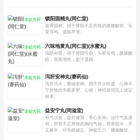
锁阳固精丸(同仁堂)
非处方药
温肾固精。用于肾阳不足所致的腰膝酸软、头
晕耳鸣、遗精早泄。
六味地黄丸(同仁堂)(水蜜丸)
非处方药
滋阴补肾。用于肾阴亏损，头晕耳鸣，腰膝酸
软，骨蒸潮热，盗汗遗精。
泻肝安神丸(赛药仙)
非处方药
清肝泻火，重镇安神。用于肝火旺盛、心神不
宁所致的失眠多梦、心烦；神经衰弱见上述证
候者。
益安宁丸(同溢堂)
非处方药
补气活血，益肝健肾，养心安神。治疗气血虚
弱，肝肾不足所致的胸闷气短，畏寒肢冷，手
足麻木，对失眠健忘、神疲乏力、腰膝酸软也
有一定疗效。