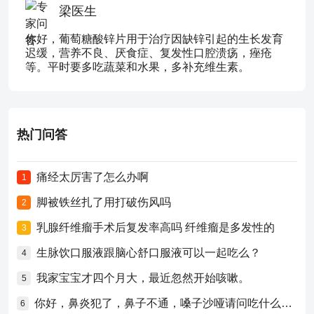
梁医生
你好，葡萄糖酸锌片用于治疗因缺锌引起的生长发育
迟缓，营养不良、厌食症、复发性口腔溃疡，痤疮
等。平时要多吃蔬菜和水果，多补充维生素。
热门问答
痛经太厉害了怎么办啊
1
脚被铁丝扎了用打破伤风吗
2
乳腺纤维瘤手术后复发率高吗 纤维瘤是多发性的
3
生脉饮口服液跟脑心舒口服液可以一起吃么？
4
我家宝宝才四个月大，最近忽然开始咳嗽。
5
你好，鼻炎犯了，鼻子不通，嗓子沙哑请问吃什么药比较好？
6