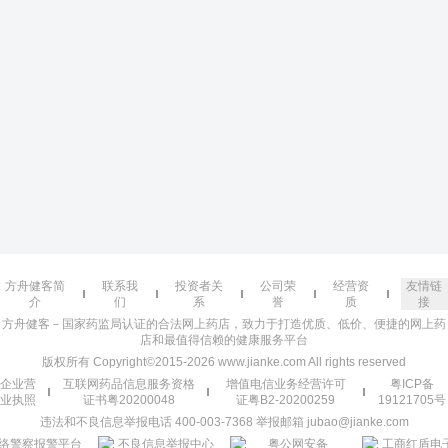
方舟健客简
联系我
投资者关
公司荣
经营资
友情链
介
们
系
誉
质
接
方舟健客－国家药监局认证的合法网上药店，致力于打造优质、低价、便捷的网上药
店和最值得信赖的健康服务平台
版权所有 Copyright©2015-2026 www.jianke.com All rights reserved
企业营
互联网药品信息服务资格
增值电信业务经营许可
粤ICP备
业执照
证书粤20200048
证粤B2-20200259
19121705号
违法和不良信息举报电话 400-003-7368 举报邮箱 jubao@jianke.com