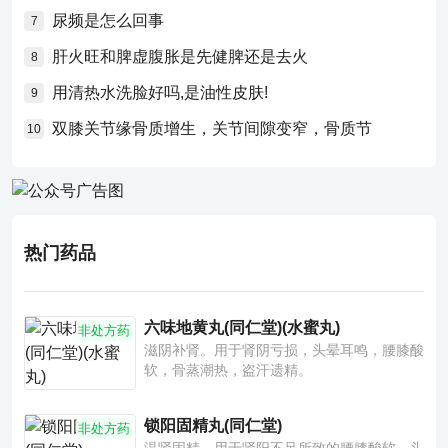
尿频是怎么回事
7
肝火旺和脾虚腹胀是先健脾还是去火
8
用清热水洗脸好吗,是油性皮肤!
9
双膝关节缘骨质增生，关节间隙变窄，骨质节
10
热门药品
六味地黄丸(同仁堂)(水蜜丸)
非处方药
滋阴补肾。用于肾阴亏损，头晕耳鸣，腰膝酸
软，骨蒸潮热，盗汗遗精。
锁阳固精丸(同仁堂)
非处方药