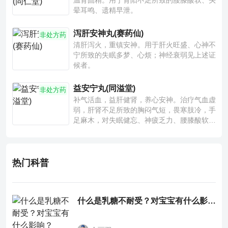
温肾固精。用于肾阳不足所致的腰膝酸软、头
晕耳鸣、遗精早泄。
泻肝安神丸(赛药仙)
非处方药
清肝泻火，重镇安神。用于肝火旺盛、心神不
宁所致的失眠多梦、心烦；神经衰弱见上述证
候者。
益安宁丸(同溢堂)
非处方药
补气活血，益肝健肾，养心安神。治疗气血虚
弱，肝肾不足所致的胸闷气短，畏寒肢冷，手
足麻木，对失眠健忘、神疲乏力、腰膝酸软也
有一定疗效。
热门科普
什么是乳糖不耐受？对宝宝有什么影响？