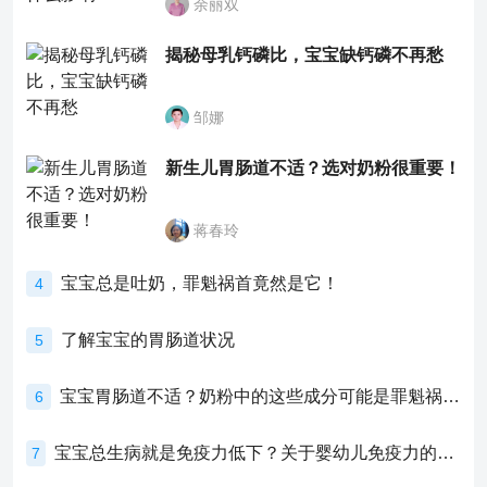
余丽双
揭秘母乳钙磷比，宝宝缺钙磷不再愁
邹娜
新生儿胃肠道不适？选对奶粉很重要！
蒋春玲
宝宝总是吐奶，罪魁祸首竟然是它！
4
了解宝宝的胃肠道状况
5
宝宝胃肠道不适？奶粉中的这些成分可能是罪魁祸首！
6
宝宝总生病就是免疫力低下？关于婴幼儿免疫力的真相，家长必须了解！
7