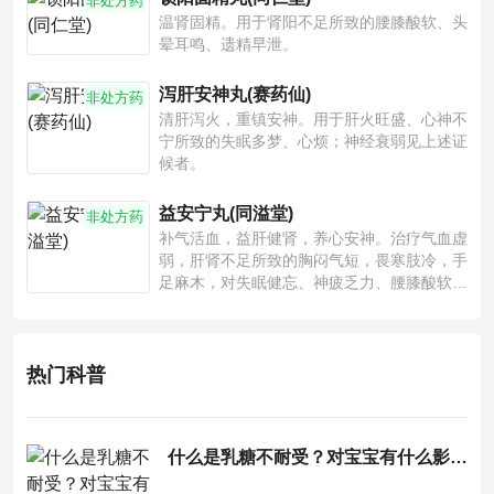
非处方药
温肾固精。用于肾阳不足所致的腰膝酸软、头
晕耳鸣、遗精早泄。
泻肝安神丸(赛药仙)
非处方药
清肝泻火，重镇安神。用于肝火旺盛、心神不
宁所致的失眠多梦、心烦；神经衰弱见上述证
候者。
益安宁丸(同溢堂)
非处方药
补气活血，益肝健肾，养心安神。治疗气血虚
弱，肝肾不足所致的胸闷气短，畏寒肢冷，手
足麻木，对失眠健忘、神疲乏力、腰膝酸软也
有一定疗效。
热门科普
什么是乳糖不耐受？对宝宝有什么影响？