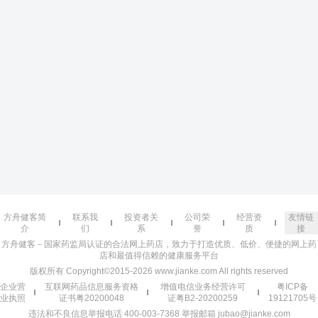
方舟健客简
联系我
投资者关
公司荣
经营资
友情链
介
们
系
誉
质
接
方舟健客－国家药监局认证的合法网上药店，致力于打造优质、低价、便捷的网上药
店和最值得信赖的健康服务平台
版权所有 Copyright©2015-2026 www.jianke.com All rights reserved
企业营
互联网药品信息服务资格
增值电信业务经营许可
粤ICP备
业执照
证书粤20200048
证粤B2-20200259
19121705号
违法和不良信息举报电话 400-003-7368 举报邮箱 jubao@jianke.com