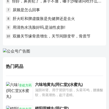
你好，鼻炎犯了，鼻子不通，嗓子沙哑请问吃什么药比较好？
6
尿频是怎么回事
7
肝火旺和脾虚腹胀是先健脾还是去火
8
用清热水洗脸好吗,是油性皮肤!
9
双膝关节缘骨质增生，关节间隙变窄，骨质节
10
热门药品
六味地黄丸(同仁堂)(水蜜丸)
非处方药
滋阴补肾。用于肾阴亏损，头晕耳鸣，腰膝酸
软，骨蒸潮热，盗汗遗精。
锁阳固精丸(同仁堂)