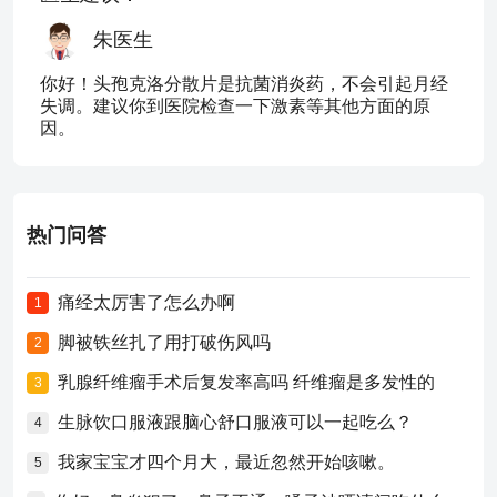
朱医生
你好！头孢克洛分散片是抗菌消炎药，不会引起月经
失调。建议你到医院检查一下激素等其他方面的原
因。
热门问答
痛经太厉害了怎么办啊
1
脚被铁丝扎了用打破伤风吗
2
乳腺纤维瘤手术后复发率高吗 纤维瘤是多发性的
3
生脉饮口服液跟脑心舒口服液可以一起吃么？
4
我家宝宝才四个月大，最近忽然开始咳嗽。
5