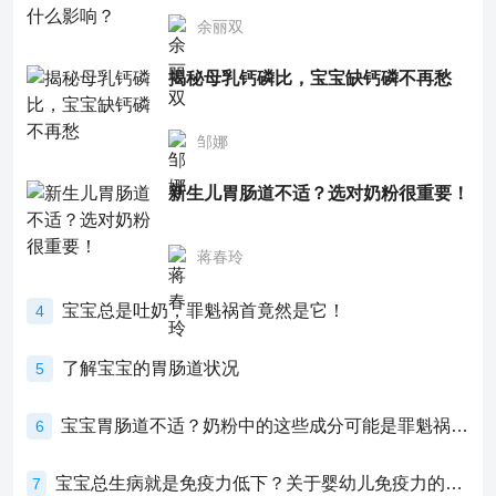
余丽双
揭秘母乳钙磷比，宝宝缺钙磷不再愁
邹娜
新生儿胃肠道不适？选对奶粉很重要！
蒋春玲
宝宝总是吐奶，罪魁祸首竟然是它！
4
了解宝宝的胃肠道状况
5
宝宝胃肠道不适？奶粉中的这些成分可能是罪魁祸首！
6
宝宝总生病就是免疫力低下？关于婴幼儿免疫力的真相，家长必须了解！
7