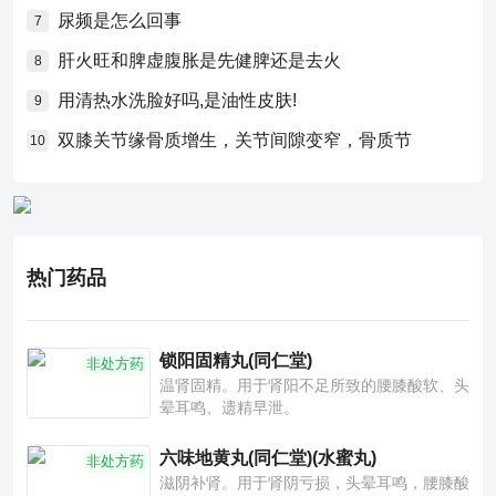
尿频是怎么回事
7
肝火旺和脾虚腹胀是先健脾还是去火
8
用清热水洗脸好吗,是油性皮肤!
9
双膝关节缘骨质增生，关节间隙变窄，骨质节
10
热门药品
锁阳固精丸(同仁堂)
非处方药
温肾固精。用于肾阳不足所致的腰膝酸软、头
晕耳鸣、遗精早泄。
六味地黄丸(同仁堂)(水蜜丸)
非处方药
滋阴补肾。用于肾阴亏损，头晕耳鸣，腰膝酸