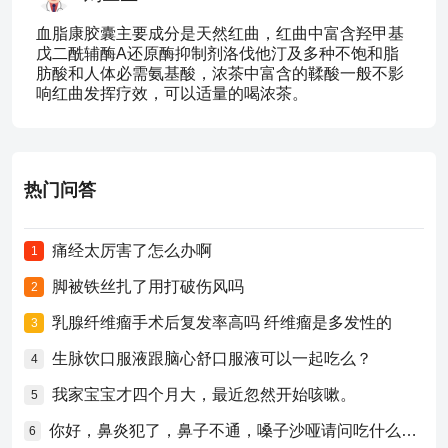
血脂康胶囊主要成分是天然红曲，红曲中富含羟甲基
戊二酰辅酶A还原酶抑制剂洛伐他汀及多种不饱和脂
肪酸和人体必需氨基酸，浓茶中富含的鞣酸一般不影
响红曲发挥疗效，可以适量的喝浓茶。
热门问答
痛经太厉害了怎么办啊
1
脚被铁丝扎了用打破伤风吗
2
乳腺纤维瘤手术后复发率高吗 纤维瘤是多发性的
3
生脉饮口服液跟脑心舒口服液可以一起吃么？
4
我家宝宝才四个月大，最近忽然开始咳嗽。
5
你好，鼻炎犯了，鼻子不通，嗓子沙哑请问吃什么药比较好？
6