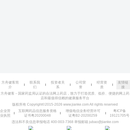
方舟健客简
联系我
投资者关
公司荣
经营资
友情链
介
们
系
誉
质
接
方舟健客－国家药监局认证的合法网上药店，致力于打造优质、低价、便捷的网上药
店和最值得信赖的健康服务平台
版权所有 Copyright©2015-2026 www.jianke.com All rights reserved
企业营
互联网药品信息服务资格
增值电信业务经营许可
粤ICP备
业执照
证书粤20200048
证粤B2-20200259
19121705号
违法和不良信息举报电话 400-003-7368 举报邮箱 jubao@jianke.com