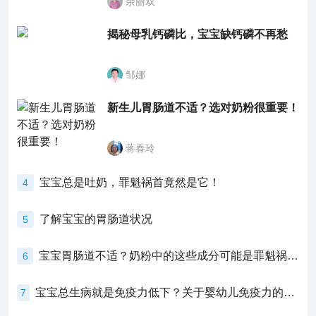
余丽双
揭秘母乳钙磷比，宝宝缺钙磷不再愁
邹娜
新生儿胃肠道不适？选对奶粉很重要！
蒋春玲
宝宝总是吐奶，罪魁祸首竟然是它！
4
了解宝宝的胃肠道状况
5
宝宝胃肠道不适？奶粉中的这些成分可能是罪魁祸首！
6
宝宝总生病就是免疫力低下？关于婴幼儿免疫力的真相，家长必须了解！
7