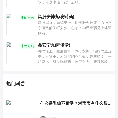
软，骨蒸潮热，盗汗遗精。
泻肝安神丸(赛药仙)
非处方药
清肝泻火，重镇安神。用于肝火旺盛、心神不
宁所致的失眠多梦、心烦；神经衰弱见上述证
候者。
益安宁丸(同溢堂)
非处方药
补气活血，益肝健肾，养心安神。治疗气血虚
弱，肝肾不足所致的胸闷气短，畏寒肢冷，手
足麻木，对失眠健忘、神疲乏力、腰膝酸软也
有一定疗效。
热门科普
什么是乳糖不耐受？对宝宝有什么影响？