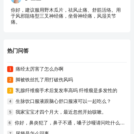
你好，建议服用野木瓜片，祛风止痛、舒筋活络。用
于风邪阻络型三叉神经痛，坐骨神经痛，风湿关节
痛。
热门问答
痛经太厉害了怎么办啊
1
脚被铁丝扎了用打破伤风吗
2
乳腺纤维瘤手术后复发率高吗 纤维瘤是多发性的
3
生脉饮口服液跟脑心舒口服液可以一起吃么？
4
我家宝宝才四个月大，最近忽然开始咳嗽。
5
你好，鼻炎犯了，鼻子不通，嗓子沙哑请问吃什么药比较好？
6
尿频是怎么回事
7