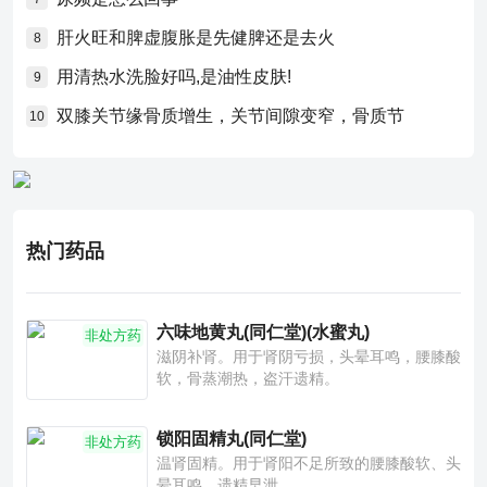
肝火旺和脾虚腹胀是先健脾还是去火
8
用清热水洗脸好吗,是油性皮肤!
9
双膝关节缘骨质增生，关节间隙变窄，骨质节
10
热门药品
六味地黄丸(同仁堂)(水蜜丸)
非处方药
滋阴补肾。用于肾阴亏损，头晕耳鸣，腰膝酸
软，骨蒸潮热，盗汗遗精。
锁阳固精丸(同仁堂)
非处方药
温肾固精。用于肾阳不足所致的腰膝酸软、头
晕耳鸣、遗精早泄。