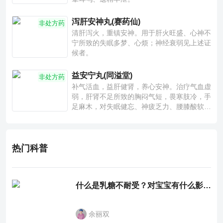
泻肝安神丸(赛药仙)
非处方药
清肝泻火，重镇安神。用于肝火旺盛、心神不
宁所致的失眠多梦、心烦；神经衰弱见上述证
候者。
益安宁丸(同溢堂)
非处方药
补气活血，益肝健肾，养心安神。治疗气血虚
弱，肝肾不足所致的胸闷气短，畏寒肢冷，手
足麻木，对失眠健忘、神疲乏力、腰膝酸软也
有一定疗效。
热门科普
什么是乳糖不耐受？对宝宝有什么影响？
余丽双