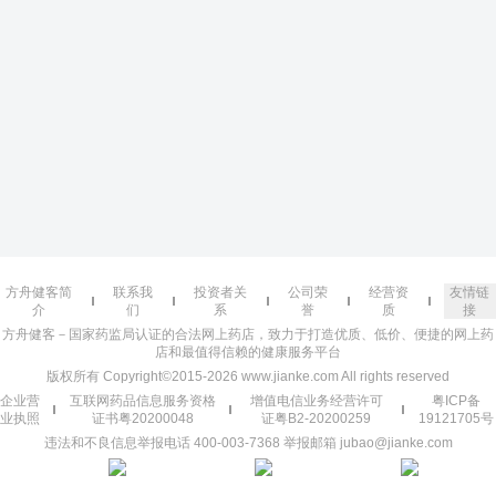
方舟健客简
联系我
投资者关
公司荣
经营资
友情链
介
们
系
誉
质
接
方舟健客－国家药监局认证的合法网上药店，致力于打造优质、低价、便捷的网上药
店和最值得信赖的健康服务平台
版权所有 Copyright©2015-2026 www.jianke.com All rights reserved
企业营
互联网药品信息服务资格
增值电信业务经营许可
粤ICP备
业执照
证书粤20200048
证粤B2-20200259
19121705号
违法和不良信息举报电话 400-003-7368 举报邮箱 jubao@jianke.com