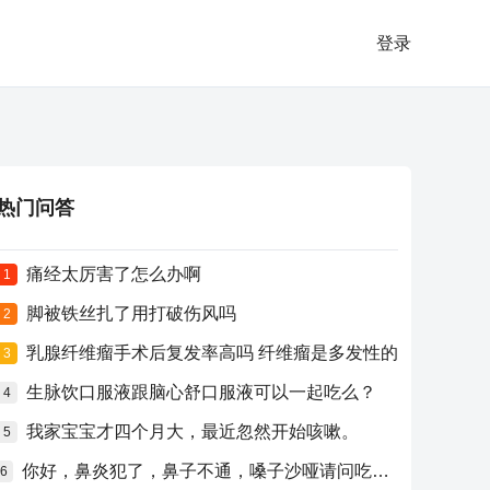
登录
热门问答
痛经太厉害了怎么办啊
1
脚被铁丝扎了用打破伤风吗
2
乳腺纤维瘤手术后复发率高吗 纤维瘤是多发性的
3
生脉饮口服液跟脑心舒口服液可以一起吃么？
4
我家宝宝才四个月大，最近忽然开始咳嗽。
5
你好，鼻炎犯了，鼻子不通，嗓子沙哑请问吃什么药比较好？
6