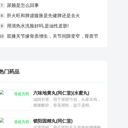
尿频是怎么回事
7
肝火旺和脾虚腹胀是先健脾还是去火
8
用清热水洗脸好吗,是油性皮肤!
9
双膝关节缘骨质增生，关节间隙变窄，骨质节
10
热门药品
六味地黄丸(同仁堂)(水蜜丸)
非处方药
滋阴补肾。用于肾阴亏损，头晕耳鸣，
腰膝酸软，骨蒸潮热，盗汗遗精。
锁阳固精丸(同仁堂)
非处方药
温肾固精。用于肾阳不足所致的腰膝酸