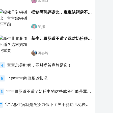
余丽双
揭秘母乳钙磷比，宝宝缺钙磷不再愁
邹娜
新生儿胃肠道不适？选对奶粉很重要！
蒋春玲
宝宝总是吐奶，罪魁祸首竟然是它！
4
了解宝宝的胃肠道状况
5
宝宝胃肠道不适？奶粉中的这些成分可能是罪魁祸首！
6
宝宝总生病就是免疫力低下？关于婴幼儿免疫力的真相，家长必须了解！
7