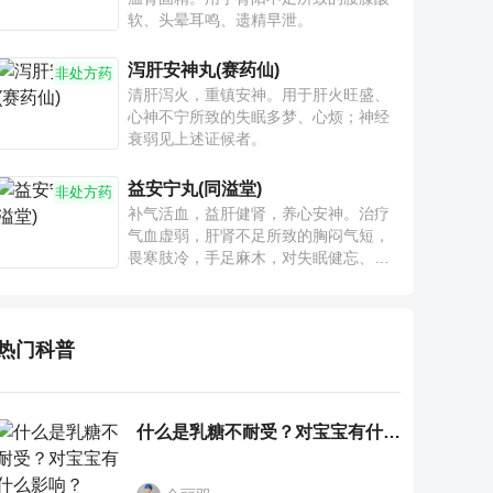
软、头晕耳鸣、遗精早泄。
泻肝安神丸(赛药仙)
非处方药
清肝泻火，重镇安神。用于肝火旺盛、
心神不宁所致的失眠多梦、心烦；神经
衰弱见上述证候者。
益安宁丸(同溢堂)
非处方药
补气活血，益肝健肾，养心安神。治疗
气血虚弱，肝肾不足所致的胸闷气短，
畏寒肢冷，手足麻木，对失眠健忘、神
疲乏力、腰膝酸软也有一定疗效。
热门科普
什么是乳糖不耐受？对宝宝有什么影响？