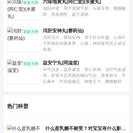
六味地黄丸(同仁堂)(水蜜丸)
非处方药
滋阴补肾。用于肾阴亏损，头晕耳鸣，腰膝酸
软，骨蒸潮热，盗汗遗精。
泻肝安神丸(赛药仙)
非处方药
清肝泻火，重镇安神。用于肝火旺盛、心神不
宁所致的失眠多梦、心烦；神经衰弱见上述证
候者。
益安宁丸(同溢堂)
非处方药
补气活血，益肝健肾，养心安神。治疗气血虚
弱，肝肾不足所致的胸闷气短，畏寒肢冷，手
足麻木，对失眠健忘、神疲乏力、腰膝酸软也
有一定疗效。
热门科普
什么是乳糖不耐受？对宝宝有什么影响？