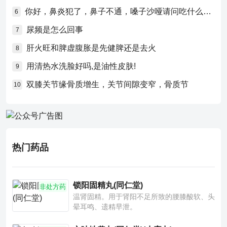
你好，鼻炎犯了，鼻子不通，嗓子沙哑请问吃什么药比较好？
6
尿频是怎么回事
7
肝火旺和脾虚腹胀是先健脾还是去火
8
用清热水洗脸好吗,是油性皮肤!
9
双膝关节缘骨质增生，关节间隙变窄，骨质节
10
热门药品
锁阳固精丸(同仁堂)
非处方药
温肾固精。用于肾阳不足所致的腰膝酸软、头
晕耳鸣、遗精早泄。