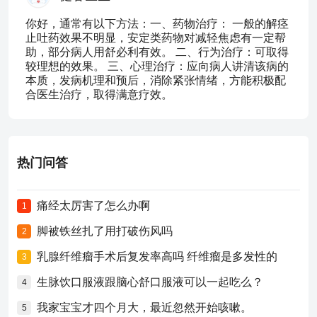
你好，通常有以下方法：一、药物治疗： 一般的解痉
止吐药效果不明显，安定类药物对减轻焦虑有一定帮
助，部分病人用舒必利有效。 二、行为治疗：可取得
较理想的效果。 三、心理治疗：应向病人讲清该病的
本质，发病机理和预后，消除紧张情绪，方能积极配
合医生治疗，取得满意疗效。
热门问答
痛经太厉害了怎么办啊
1
脚被铁丝扎了用打破伤风吗
2
乳腺纤维瘤手术后复发率高吗 纤维瘤是多发性的
3
生脉饮口服液跟脑心舒口服液可以一起吃么？
4
我家宝宝才四个月大，最近忽然开始咳嗽。
5