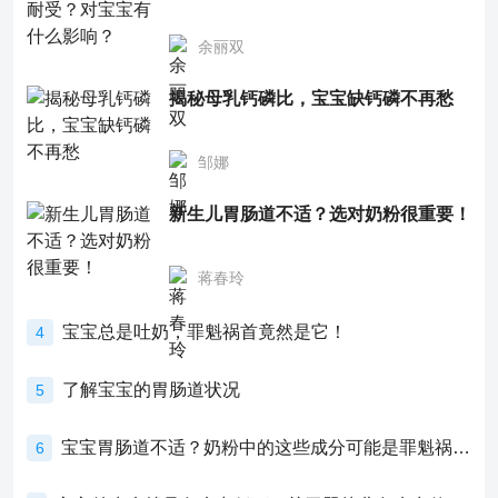
余丽双
揭秘母乳钙磷比，宝宝缺钙磷不再愁
邹娜
新生儿胃肠道不适？选对奶粉很重要！
蒋春玲
宝宝总是吐奶，罪魁祸首竟然是它！
4
了解宝宝的胃肠道状况
5
宝宝胃肠道不适？奶粉中的这些成分可能是罪魁祸首！
6