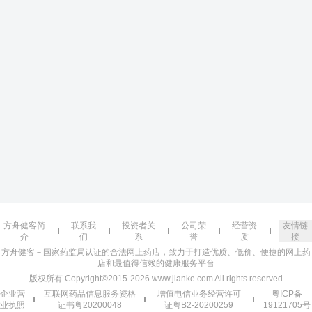
方舟健客简
联系我
投资者关
公司荣
经营资
友情链
介
们
系
誉
质
接
方舟健客－国家药监局认证的合法网上药店，致力于打造优质、低价、便捷的网上药
店和最值得信赖的健康服务平台
版权所有 Copyright©2015-2026 www.jianke.com All rights reserved
企业营
互联网药品信息服务资格
增值电信业务经营许可
粤ICP备
业执照
证书粤20200048
证粤B2-20200259
19121705号