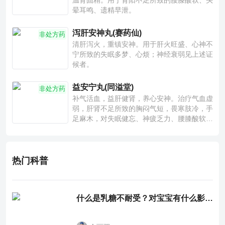
温肾固精。用于肾阳不足所致的腰膝酸软、头
晕耳鸣、遗精早泄。
泻肝安神丸(赛药仙)
非处方药
清肝泻火，重镇安神。用于肝火旺盛、心神不
宁所致的失眠多梦、心烦；神经衰弱见上述证
候者。
益安宁丸(同溢堂)
非处方药
补气活血，益肝健肾，养心安神。治疗气血虚
弱，肝肾不足所致的胸闷气短，畏寒肢冷，手
足麻木，对失眠健忘、神疲乏力、腰膝酸软也
有一定疗效。
热门科普
什么是乳糖不耐受？对宝宝有什么影响？