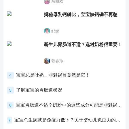
余丽双
揭秘母乳钙磷比，宝宝缺钙磷不再愁
邹娜
新生儿胃肠道不适？选对奶粉很重要！
蒋春玲
宝宝总是吐奶，罪魁祸首竟然是它！
4
了解宝宝的胃肠道状况
5
宝宝胃肠道不适？奶粉中的这些成分可能是罪魁祸首！
6
宝宝总生病就是免疫力低下？关于婴幼儿免疫力的真相，家长必须了解！
7