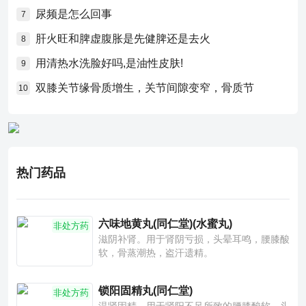
尿频是怎么回事
7
肝火旺和脾虚腹胀是先健脾还是去火
8
用清热水洗脸好吗,是油性皮肤!
9
双膝关节缘骨质增生，关节间隙变窄，骨质节
10
热门药品
六味地黄丸(同仁堂)(水蜜丸)
非处方药
滋阴补肾。用于肾阴亏损，头晕耳鸣，腰膝酸
软，骨蒸潮热，盗汗遗精。
锁阳固精丸(同仁堂)
非处方药