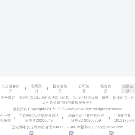
方舟健客简
联系我
投资者关
公司荣
经营资
友情链
介
们
系
誉
质
接
方舟健客－国家药监局认证的合法网上药店，致力于打造优质、低价、便捷的网上药
店和最值得信赖的健康服务平台
版权所有 Copyright©2015-2026 www.jianke.com All rights reserved
企业营
互联网药品信息服务资格
增值电信业务经营许可
粤ICP备
业执照
证书粤20200048
证粤B2-20200259
19121705号
违法和不良信息举报电话 400-003-7368 举报邮箱 jubao@jianke.com