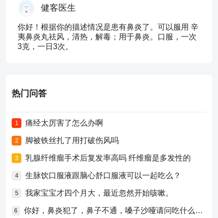
健客医生
你好！根据你的描述情况是患有鼻炎了。可以服用 辛
夷鼻炎丸祛风，清热，解毒；用于鼻炎。口服，一次
3克，一日3次。
热门问答
痛经太厉害了怎么办啊
1
脚被铁丝扎了用打破伤风吗
2
乳腺纤维瘤手术后复发率高吗 纤维瘤是多发性的
3
生脉饮口服液跟脑心舒口服液可以一起吃么？
4
我家宝宝才四个月大，最近忽然开始咳嗽。
5
你好，鼻炎犯了，鼻子不通，嗓子沙哑请问吃什么药比较好？
6