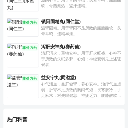
滋阴补肾。用于肾阴亏损，头晕耳鸣，腰膝酸
软，骨蒸潮热，盗汗遗精。
锁阳固精丸(同仁堂)
非处方药
温肾固精。用于肾阳不足所致的腰膝酸软、头
晕耳鸣、遗精早泄。
泻肝安神丸(赛药仙)
非处方药
清肝泻火，重镇安神。用于肝火旺盛、心神不
宁所致的失眠多梦、心烦；神经衰弱见上述证
候者。
益安宁丸(同溢堂)
非处方药
补气活血，益肝健肾，养心安神。治疗气血虚
弱，肝肾不足所致的胸闷气短，畏寒肢冷，手
足麻木，对失眠健忘、神疲乏力、腰膝酸软也
有一定疗效。
热门科普