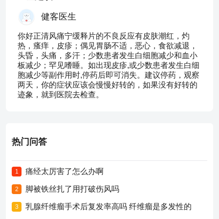
健客医生
你好正清风痛宁缓释片的不良反应有皮肤潮红，灼
热，瘙痒，皮疹；偶见胃肠不适，恶心，食欲减退，
头昏，头痛，多汗；少数患者发生白细胞减少和血小
板减少；罕见嗜睡。如出现皮疹,或少数患者发生白细
胞减少等副作用时,停药后即可消失。建议停药，观察
两天，你的症状应该会慢慢好转的，如果没有好转的
迹象，就到医院去检查。
热门问答
痛经太厉害了怎么办啊
1
脚被铁丝扎了用打破伤风吗
2
乳腺纤维瘤手术后复发率高吗 纤维瘤是多发性的
3