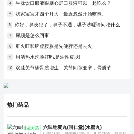
生脉饮口服液跟脑心舒口服液可以一起吃么？
4
我家宝宝才四个月大，最近忽然开始咳嗽。
5
你好，鼻炎犯了，鼻子不通，嗓子沙哑请问吃什么药比较好？
6
尿频是怎么回事
7
肝火旺和脾虚腹胀是先健脾还是去火
8
用清热水洗脸好吗,是油性皮肤!
9
双膝关节缘骨质增生，关节间隙变窄，骨质节
10
热门药品
六味地黄丸(同仁堂)(水蜜丸)
非处方药