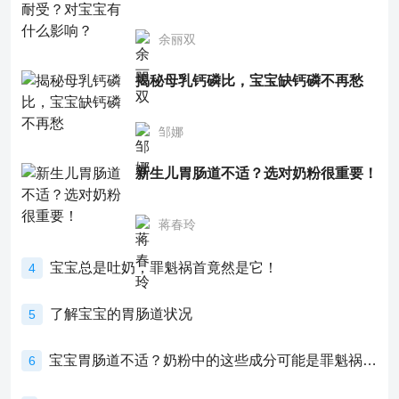
余丽双
揭秘母乳钙磷比，宝宝缺钙磷不再愁
邹娜
新生儿胃肠道不适？选对奶粉很重要！
蒋春玲
宝宝总是吐奶，罪魁祸首竟然是它！
4
了解宝宝的胃肠道状况
5
宝宝胃肠道不适？奶粉中的这些成分可能是罪魁祸首！
6