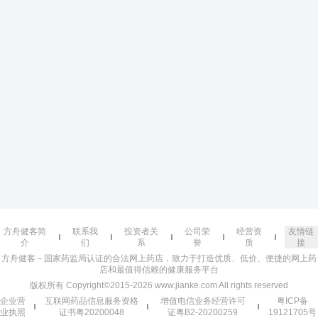
方舟健客简
联系我
投资者关
公司荣
经营资
友情链
介
们
系
誉
质
接
方舟健客－国家药监局认证的合法网上药店，致力于打造优质、低价、便捷的网上药
店和最值得信赖的健康服务平台
版权所有 Copyright©2015-2026 www.jianke.com All rights reserved
企业营
互联网药品信息服务资格
增值电信业务经营许可
粤ICP备
业执照
证书粤20200048
证粤B2-20200259
19121705号