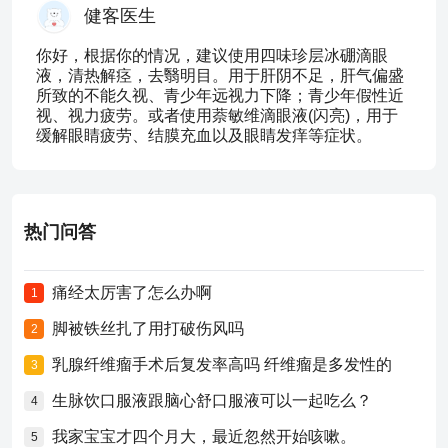
健客医生
你好，根据你的情况，建议使用四味珍层冰硼滴眼
液，清热解痉，去翳明目。用于肝阴不足，肝气偏盛
所致的不能久视、青少年远视力下降；青少年假性近
视、视力疲劳。或者使用萘敏维滴眼液(闪亮)，用于
缓解眼睛疲劳、结膜充血以及眼睛发痒等症状。
热门问答
痛经太厉害了怎么办啊
1
脚被铁丝扎了用打破伤风吗
2
乳腺纤维瘤手术后复发率高吗 纤维瘤是多发性的
3
生脉饮口服液跟脑心舒口服液可以一起吃么？
4
我家宝宝才四个月大，最近忽然开始咳嗽。
5