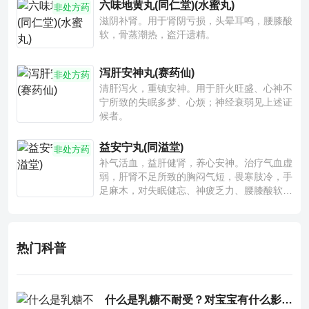
六味地黄丸(同仁堂)(水蜜丸)
非处方药
滋阴补肾。用于肾阴亏损，头晕耳鸣，腰膝酸
软，骨蒸潮热，盗汗遗精。
泻肝安神丸(赛药仙)
非处方药
清肝泻火，重镇安神。用于肝火旺盛、心神不
宁所致的失眠多梦、心烦；神经衰弱见上述证
候者。
益安宁丸(同溢堂)
非处方药
补气活血，益肝健肾，养心安神。治疗气血虚
弱，肝肾不足所致的胸闷气短，畏寒肢冷，手
足麻木，对失眠健忘、神疲乏力、腰膝酸软也
有一定疗效。
热门科普
什么是乳糖不耐受？对宝宝有什么影响？