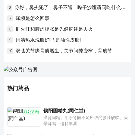
你好，鼻炎犯了，鼻子不通，嗓子沙哑请问吃什么药比较好？
6
尿频是怎么回事
7
肝火旺和脾虚腹胀是先健脾还是去火
8
用清热水洗脸好吗,是油性皮肤!
9
双膝关节缘骨质增生，关节间隙变窄，骨质节
10
热门药品
锁阳固精丸(同仁堂)
非处方药
温肾固精。用于肾阳不足所致的腰膝酸软、头
晕耳鸣、遗精早泄。