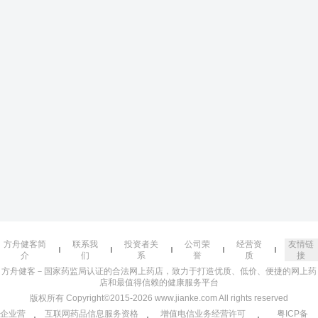
方舟健客简
联系我
投资者关
公司荣
经营资
友情链
介
们
系
誉
质
接
方舟健客－国家药监局认证的合法网上药店，致力于打造优质、低价、便捷的网上药
店和最值得信赖的健康服务平台
版权所有 Copyright©2015-2026 www.jianke.com All rights reserved
企业营
互联网药品信息服务资格
增值电信业务经营许可
粤ICP备