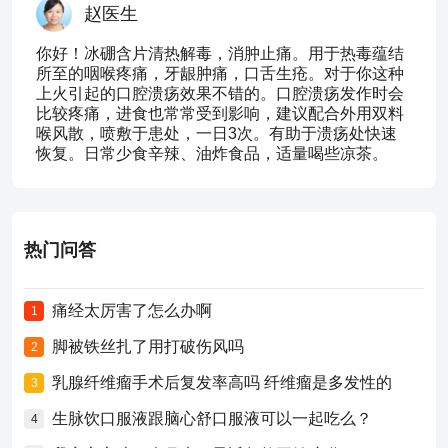
赵医生
你好！冰硼含片清热解毒，消肿止痛。用于热毒蕴结
所至的咽喉疼痛，牙龈肿痛，口舌生疮。对于你这种
上火引起的口腔溃疡效果不错的。口腔溃疡发作时会
比较疼痛，进食也常常受到影响，建议配合外用双料
喉风散，喷敷于患处，一日3次。有助于溃疡处快速
恢复。日常少食辛辣、油炸食品，适量喝些凉茶。
热门问答
痛经太厉害了怎么办啊
1
脚被铁丝扎了用打破伤风吗
2
乳腺纤维瘤手术后复发率高吗 纤维瘤是多发性的
3
生脉饮口服液跟脑心舒口服液可以一起吃么？
4