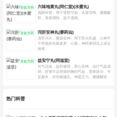
六味地黄丸(同仁堂)(水蜜丸)
非处方药
滋阴补肾。用于肾阴亏损，头晕耳鸣，腰膝酸
软，骨蒸潮热，盗汗遗精。
泻肝安神丸(赛药仙)
非处方药
清肝泻火，重镇安神。用于肝火旺盛、心神不
宁所致的失眠多梦、心烦；神经衰弱见上述证
候者。
益安宁丸(同溢堂)
非处方药
补气活血，益肝健肾，养心安神。治疗气血虚
弱，肝肾不足所致的胸闷气短，畏寒肢冷，手
足麻木，对失眠健忘、神疲乏力、腰膝酸软也
有一定疗效。
热门科普