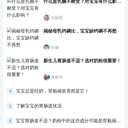
什么是乳糖不耐受？对宝宝有什么影响？
余丽双
揭秘母乳钙磷比，宝宝缺钙磷不再愁
邹娜
新生儿胃肠道不适？选对奶粉很重要！
蒋春玲
宝宝总是吐奶，罪魁祸首竟然是它！
4
了解宝宝的胃肠道状况
5
宝宝胃肠道不适？奶粉中的这些成分可能是罪魁祸首！
6