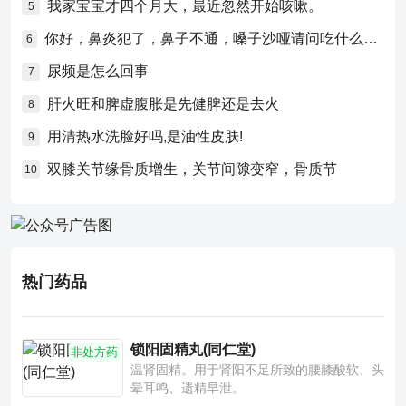
我家宝宝才四个月大，最近忽然开始咳嗽。
5
你好，鼻炎犯了，鼻子不通，嗓子沙哑请问吃什么药比较好？
6
尿频是怎么回事
7
肝火旺和脾虚腹胀是先健脾还是去火
8
用清热水洗脸好吗,是油性皮肤!
9
双膝关节缘骨质增生，关节间隙变窄，骨质节
10
热门药品
锁阳固精丸(同仁堂)
非处方药
温肾固精。用于肾阳不足所致的腰膝酸软、头
晕耳鸣、遗精早泄。