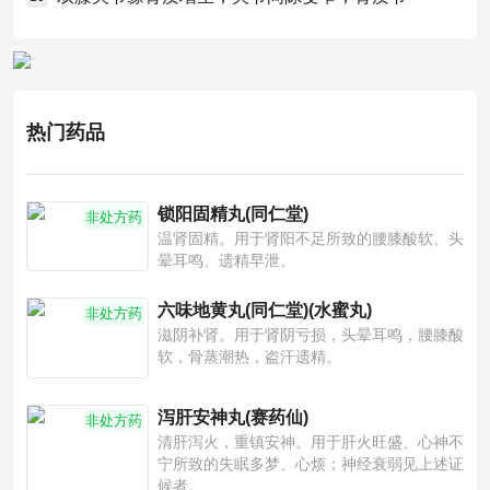
热门药品
锁阳固精丸(同仁堂)
非处方药
温肾固精。用于肾阳不足所致的腰膝酸软、头
晕耳鸣、遗精早泄。
六味地黄丸(同仁堂)(水蜜丸)
非处方药
滋阴补肾。用于肾阴亏损，头晕耳鸣，腰膝酸
软，骨蒸潮热，盗汗遗精。
泻肝安神丸(赛药仙)
非处方药
清肝泻火，重镇安神。用于肝火旺盛、心神不
宁所致的失眠多梦、心烦；神经衰弱见上述证
候者。