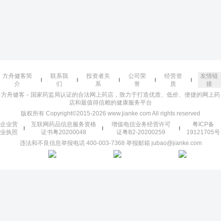
方舟健客简
联系我
投资者关
公司荣
经营资
友情链
介
们
系
誉
质
接
方舟健客－国家药监局认证的合法网上药店，致力于打造优质、低价、便捷的网上药
店和最值得信赖的健康服务平台
版权所有 Copyright©2015-2026 www.jianke.com All rights reserved
企业营
互联网药品信息服务资格
增值电信业务经营许可
粤ICP备
业执照
证书粤20200048
证粤B2-20200259
19121705号
违法和不良信息举报电话 400-003-7368 举报邮箱 jubao@jianke.com