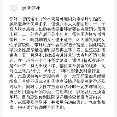
健客医生
你好，您的这个月经不调是可能因为避孕环引起的。
虽然避孕环优点多多，但也并非人人都适用，一、子
宫内膜炎患者，如确实需要带环者要在炎症消失后再
上环；二、剖宫产后不足半年者，需等子宫恢复后再
带环；三、哺乳期的女性也不适合。因为哺乳期的女
性子宫较软，带环时探针容易穿透子宫壁，因此哺乳
期的女性应尽量在哺乳期后再上环；四、生殖器肿瘤
患者；五、月经不规律或者月经量过大者均不适合带
环。在上环后一个月还需要复查，通过B超观察环位
是否正常，有无出现下移、偏位甚至脱落的现象。同
时在上环后3个月、6个月、1年时都要及时进行复
查，此后保持每年定期检查一次，发现异常如月经量
增多、月经不调或者肚子疼痛等情况都要将避孕环及
时取出。同时，女性在放置避孕环时一定要详细询问
自己所用避孕环的种类、使用年限，以便及时更换避
孕环。目前建议你到医院做详细检查是否有宫内炎
症，或需要及时取环，并服用乌鸡白凤丸、气血和胶
囊、妇科调经片调理月经周期。