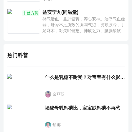
益安宁丸(同溢堂)
非处方药
补气活血，益肝健肾，养心安神。治疗气血虚
弱，肝肾不足所致的胸闷气短，畏寒肢冷，手
足麻木，对失眠健忘、神疲乏力、腰膝酸软也
有一定疗效。
热门科普
什么是乳糖不耐受？对宝宝有什么影响？
余丽双
揭秘母乳钙磷比，宝宝缺钙磷不再愁
邹娜