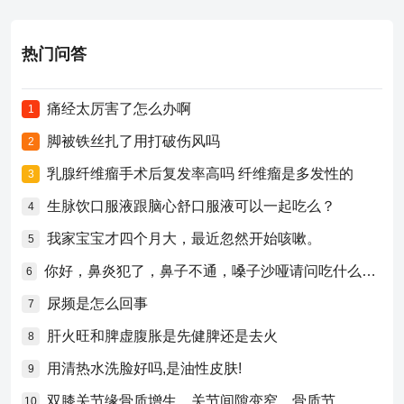
热门问答
痛经太厉害了怎么办啊
1
脚被铁丝扎了用打破伤风吗
2
乳腺纤维瘤手术后复发率高吗 纤维瘤是多发性的
3
生脉饮口服液跟脑心舒口服液可以一起吃么？
4
我家宝宝才四个月大，最近忽然开始咳嗽。
5
你好，鼻炎犯了，鼻子不通，嗓子沙哑请问吃什么药比较好？
6
尿频是怎么回事
7
肝火旺和脾虚腹胀是先健脾还是去火
8
用清热水洗脸好吗,是油性皮肤!
9
双膝关节缘骨质增生，关节间隙变窄，骨质节
10