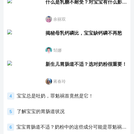
什么是乳糖不耐受？对宝宝有什么影响？
余丽双
揭秘母乳钙磷比，宝宝缺钙磷不再愁
邹娜
新生儿胃肠道不适？选对奶粉很重要！
蒋春玲
宝宝总是吐奶，罪魁祸首竟然是它！
4
了解宝宝的胃肠道状况
5
宝宝胃肠道不适？奶粉中的这些成分可能是罪魁祸首！
6