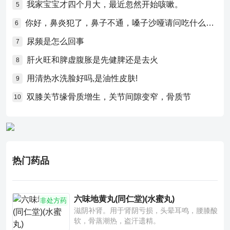
我家宝宝才四个月大，最近忽然开始咳嗽。
5
你好，鼻炎犯了，鼻子不通，嗓子沙哑请问吃什么药比较好？
6
尿频是怎么回事
7
肝火旺和脾虚腹胀是先健脾还是去火
8
用清热水洗脸好吗,是油性皮肤!
9
双膝关节缘骨质增生，关节间隙变窄，骨质节
10
热门药品
六味地黄丸(同仁堂)(水蜜丸)
非处方药
滋阴补肾。用于肾阴亏损，头晕耳鸣，腰膝酸
软，骨蒸潮热，盗汗遗精。