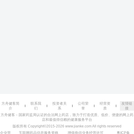
方舟健客简
联系我
投资者关
公司荣
经营资
友情链
介
们
系
誉
质
接
方舟健客－国家药监局认证的合法网上药店，致力于打造优质、低价、便捷的网上药
店和最值得信赖的健康服务平台
版权所有 Copyright©2015-2026 www.jianke.com All rights reserved
企业营
互联网药品信息服务资格
增值电信业务经营许可
粤ICP备