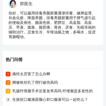
郑医生
你好，可以服用排毒养颜胶囊通便排毒、健脾益肾、
补血化瘀、降脂养颜，排毒养颜胶囊用于脾气虚引起
的便秘及痤疮、颜面色斑、肥胖症、高血脂、高血
压、早衰、腹胀、腹腔痛、胃炎、厌食、失眠等病的
辅助治疗。忌食生冷、辛辣油腻之物，多喝水，促进
胃肠蠕动。
热门问答
痛经太厉害了怎么办啊
1
脚被铁丝扎了用打破伤风吗
2
乳腺纤维瘤手术后复发率高吗 纤维瘤是多发性的
3
生脉饮口服液跟脑心舒口服液可以一起吃么？
4