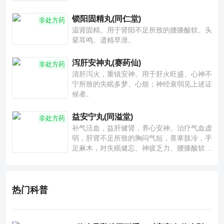
锁阳固精丸(同仁堂)
非处方药
温肾固精。用于肾阳不足所致的腰膝酸软、头
晕耳鸣、遗精早泄。
泻肝安神丸(赛药仙)
非处方药
清肝泻火，重镇安神。用于肝火旺盛、心神不
宁所致的失眠多梦、心烦；神经衰弱见上述证
候者。
益安宁丸(同溢堂)
非处方药
补气活血，益肝健肾，养心安神。治疗气血虚
弱，肝肾不足所致的胸闷气短，畏寒肢冷，手
足麻木，对失眠健忘、神疲乏力、腰膝酸软也
有一定疗效。
热门科普