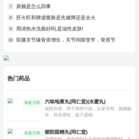
尿频是怎么回事
7
肝火旺和脾虚腹胀是先健脾还是去火
8
用清热水洗脸好吗,是油性皮肤!
9
双膝关节缘骨质增生，关节间隙变窄，骨质节
10
热门药品
六味地黄丸(同仁堂)(水蜜丸)
非处方药
滋阴补肾。用于肾阴亏损，头晕耳鸣，腰膝酸
软，骨蒸潮热，盗汗遗精。
锁阳固精丸(同仁堂)
非处方药