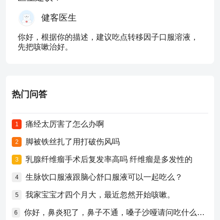
健客医生
你好，根据你的描述，建议吃点转移因子口服溶液，
先把咳嗽治好。
热门问答
痛经太厉害了怎么办啊
1
脚被铁丝扎了用打破伤风吗
2
乳腺纤维瘤手术后复发率高吗 纤维瘤是多发性的
3
生脉饮口服液跟脑心舒口服液可以一起吃么？
4
我家宝宝才四个月大，最近忽然开始咳嗽。
5
你好，鼻炎犯了，鼻子不通，嗓子沙哑请问吃什么药比较好？
6