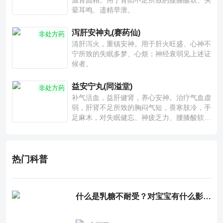
温肾固精。用于肾阳不足所致的腰膝酸软、头
晕耳鸣、遗精早泄。
泻肝安神丸(赛药仙)
非处方药
清肝泻火，重镇安神。用于肝火旺盛、心神不
宁所致的失眠多梦、心烦；神经衰弱见上述证
候者。
益安宁丸(同溢堂)
非处方药
补气活血，益肝健肾，养心安神。治疗气血虚
弱，肝肾不足所致的胸闷气短，畏寒肢冷，手
足麻木，对失眠健忘、神疲乏力、腰膝酸软也
有一定疗效。
热门科普
什么是乳糖不耐受？对宝宝有什么影响？