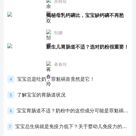
余丽双
揭秘母乳钙磷比，宝宝缺钙磷不再愁
邹娜
新生儿胃肠道不适？选对奶粉很重要！
蒋春玲
宝宝总是吐奶，罪魁祸首竟然是它！
4
了解宝宝的胃肠道状况
5
宝宝胃肠道不适？奶粉中的这些成分可能是罪魁祸首！
6
宝宝总生病就是免疫力低下？关于婴幼儿免疫力的真相，家长必须了解！
7