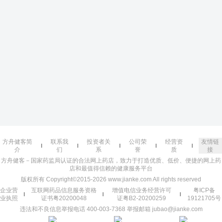
方舟健客简
联系我
投资者关
公司荣
经营资
友情链
介
们
系
誉
质
接
方舟健客－国家药监局认证的合法网上药店，致力于打造优质、低价、便捷的网上药
店和最值得信赖的健康服务平台
版权所有 Copyright©2015-2026 www.jianke.com All rights reserved
企业营
互联网药品信息服务资格
增值电信业务经营许可
粤ICP备
业执照
证书粤20200048
证粤B2-20200259
19121705号
违法和不良信息举报电话 400-003-7368 举报邮箱 jubao@jianke.com