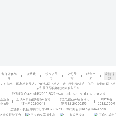
方舟健客简
联系我
投资者关
公司荣
经营资
友情链
介
们
系
誉
质
接
方舟健客－国家药监局认证的合法网上药店，致力于打造优质、低价、便捷的网上药
店和最值得信赖的健康服务平台
版权所有 Copyright©2015-2026 www.jianke.com All rights reserved
企业营
互联网药品信息服务资格
增值电信业务经营许可
粤ICP备
业执照
证书粤20200048
证粤B2-20200259
19121705号
违法和不良信息举报电话 400-003-7368 举报邮箱 jubao@jianke.com