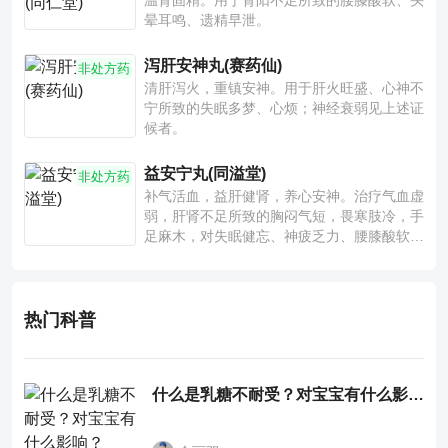
温肾固精。用于肾阳不足所致的腰膝酸软、头
晕耳鸣、遗精早泄。
泻肝安神丸(赛药仙)
非处方药
清肝泻火，重镇安神。用于肝火旺盛、心神不
宁所致的失眠多梦、心烦；神经衰弱见上述证
候者。
益安宁丸(同溢堂)
非处方药
补气活血，益肝健肾，养心安神。治疗气血虚
弱，肝肾不足所致的胸闷气短，畏寒肢冷，手
足麻木，对失眠健忘、神疲乏力、腰膝酸软也
有一定疗效。
热门科普
什么是乳糖不耐受？对宝宝有什么影响？