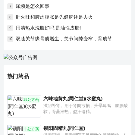
尿频是怎么回事
7
肝火旺和脾虚腹胀是先健脾还是去火
8
用清热水洗脸好吗,是油性皮肤!
9
双膝关节缘骨质增生，关节间隙变窄，骨质节
10
热门药品
六味地黄丸(同仁堂)(水蜜丸)
非处方药
滋阴补肾。用于肾阴亏损，头晕耳鸣，腰膝酸
软，骨蒸潮热，盗汗遗精。
锁阳固精丸(同仁堂)
非处方药