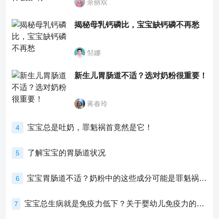
余丽双
揭秘母乳钙磷比，宝宝缺钙磷不再愁
邹娜
新生儿胃肠道不适？选对奶粉很重要！
蒋春玲
宝宝总是吐奶，罪魁祸首竟然是它！
4
了解宝宝的胃肠道状况
5
宝宝胃肠道不适？奶粉中的这些成分可能是罪魁祸首！
6
宝宝总生病就是免疫力低下？关于婴幼儿免疫力的真相，家长必须了解！
7