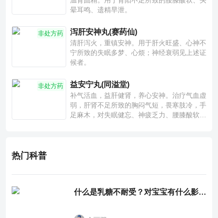
温肾固精。用于肾阳不足所致的腰膝酸软、头
晕耳鸣、遗精早泄。
泻肝安神丸(赛药仙)
非处方药
清肝泻火，重镇安神。用于肝火旺盛、心神不
宁所致的失眠多梦、心烦；神经衰弱见上述证
候者。
益安宁丸(同溢堂)
非处方药
补气活血，益肝健肾，养心安神。治疗气血虚
弱，肝肾不足所致的胸闷气短，畏寒肢冷，手
足麻木，对失眠健忘、神疲乏力、腰膝酸软也
有一定疗效。
热门科普
什么是乳糖不耐受？对宝宝有什么影响？