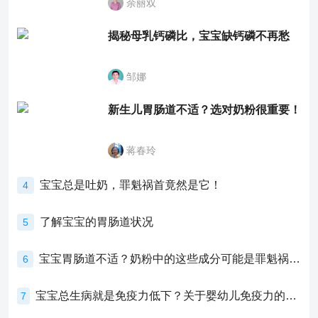
余丽双
揭秘母乳钙磷比，宝宝缺钙磷不再愁
邹娜
新生儿胃肠道不适？选对奶粉很重要！
蒋春玲
宝宝总是吐奶，罪魁祸首竟然是它！
4
了解宝宝的胃肠道状况
5
宝宝胃肠道不适？奶粉中的这些成分可能是罪魁祸首！
6
宝宝总生病就是免疫力低下？关于婴幼儿免疫力的真相，家长必须了解！
7