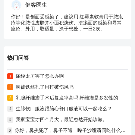
健客医生
你好！是创面受感染了，建议用 红霉素软膏用于脓疱
疮等化脓性皮肤并小面积烧伤、溃疡面的感染和寻常
痤疮。外用，取适量，涂于患处，一日2次。
热门问答
痛经太厉害了怎么办啊
1
脚被铁丝扎了用打破伤风吗
2
乳腺纤维瘤手术后复发率高吗 纤维瘤是多发性的
3
生脉饮口服液跟脑心舒口服液可以一起吃么？
4
我家宝宝才四个月大，最近忽然开始咳嗽。
5
你好，鼻炎犯了，鼻子不通，嗓子沙哑请问吃什么药比较好？
6