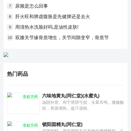
尿频是怎么回事
7
肝火旺和脾虚腹胀是先健脾还是去火
8
用清热水洗脸好吗,是油性皮肤!
9
双膝关节缘骨质增生，关节间隙变窄，骨质节
10
热门药品
六味地黄丸(同仁堂)(水蜜丸)
非处方药
滋阴补肾。用于肾阴亏损，头晕耳鸣，腰膝酸
软，骨蒸潮热，盗汗遗精。
锁阳固精丸(同仁堂)
非处方药