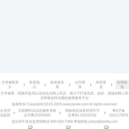
方舟健客简
联系我
投资者关
公司荣
经营资
友情链
介
们
系
誉
质
接
方舟健客－国家药监局认证的合法网上药店，致力于打造优质、低价、便捷的网上药
店和最值得信赖的健康服务平台
版权所有 Copyright©2015-2026 www.jianke.com All rights reserved
企业营
互联网药品信息服务资格
增值电信业务经营许可
粤ICP备
业执照
证书粤20200048
证粤B2-20200259
19121705号
违法和不良信息举报电话 400-003-7368 举报邮箱 jubao@jianke.com