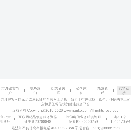
方舟健客简
联系我
投资者关
公司荣
经营资
友情链
介
们
系
誉
质
接
方舟健客－国家药监局认证的合法网上药店，致力于打造优质、低价、便捷的网上药
店和最值得信赖的健康服务平台
版权所有 Copyright©2015-2026 www.jianke.com All rights reserved
企业营
互联网药品信息服务资格
增值电信业务经营许可
粤ICP备
业执照
证书粤20200048
证粤B2-20200259
19121705号
违法和不良信息举报电话 400-003-7368 举报邮箱 jubao@jianke.com