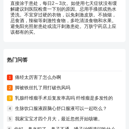
直接涂于患处，每日2～3次。如使用七天症状没有缓
解建议到医院检查一下别的原因。忌用手搔抓或热水
烫洗。不宜穿过硬的衣物，以免刺激皮肤。不抽烟，
忌食酒，辣椒等刺激性食物，多吃清淡食物和水果。
避免阳光照射患处或流汗刺激患处。万肤宁药店上应
该都有的买。
热门问答
痛经太厉害了怎么办啊
1
脚被铁丝扎了用打破伤风吗
2
乳腺纤维瘤手术后复发率高吗 纤维瘤是多发性的
3
生脉饮口服液跟脑心舒口服液可以一起吃么？
4
我家宝宝才四个月大，最近忽然开始咳嗽。
5