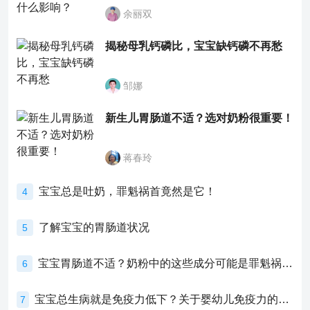
余丽双
揭秘母乳钙磷比，宝宝缺钙磷不再愁
邹娜
新生儿胃肠道不适？选对奶粉很重要！
蒋春玲
宝宝总是吐奶，罪魁祸首竟然是它！
4
了解宝宝的胃肠道状况
5
宝宝胃肠道不适？奶粉中的这些成分可能是罪魁祸首！
6
宝宝总生病就是免疫力低下？关于婴幼儿免疫力的真相，家长必须了解！
7