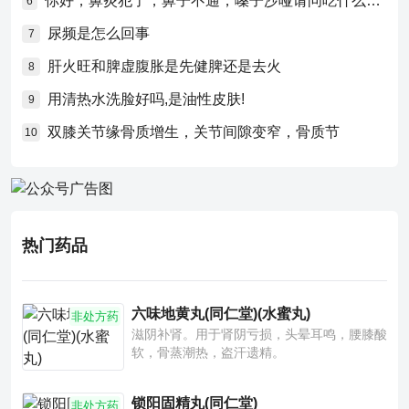
你好，鼻炎犯了，鼻子不通，嗓子沙哑请问吃什么药比较好？
6
尿频是怎么回事
7
肝火旺和脾虚腹胀是先健脾还是去火
8
用清热水洗脸好吗,是油性皮肤!
9
双膝关节缘骨质增生，关节间隙变窄，骨质节
10
热门药品
六味地黄丸(同仁堂)(水蜜丸)
非处方药
滋阴补肾。用于肾阴亏损，头晕耳鸣，腰膝酸
软，骨蒸潮热，盗汗遗精。
锁阳固精丸(同仁堂)
非处方药