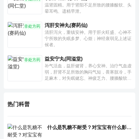
温肾固精。用于肾阳不足所致的腰膝酸软、头
晕耳鸣、遗精早泄。
泻肝安神丸(赛药仙)
非处方药
清肝泻火，重镇安神。用于肝火旺盛、心神不
宁所致的失眠多梦、心烦；神经衰弱见上述证
候者。
益安宁丸(同溢堂)
非处方药
补气活血，益肝健肾，养心安神。治疗气血虚
弱，肝肾不足所致的胸闷气短，畏寒肢冷，手
足麻木，对失眠健忘、神疲乏力、腰膝酸软也
有一定疗效。
热门科普
什么是乳糖不耐受？对宝宝有什么影响？