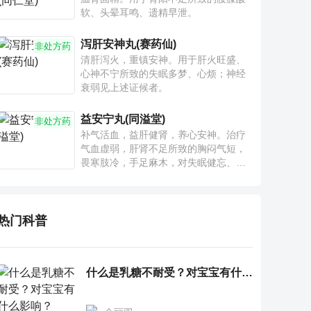
软、头晕耳鸣、遗精早泄。
泻肝安神丸(赛药仙)
非处方药
清肝泻火，重镇安神。用于肝火旺盛、
心神不宁所致的失眠多梦、心烦；神经
衰弱见上述证候者。
益安宁丸(同溢堂)
非处方药
补气活血，益肝健肾，养心安神。治疗
气血虚弱，肝肾不足所致的胸闷气短，
畏寒肢冷，手足麻木，对失眠健忘、神
疲乏力、腰膝酸软也有一定疗效。
热门科普
什么是乳糖不耐受？对宝宝有什么影响？