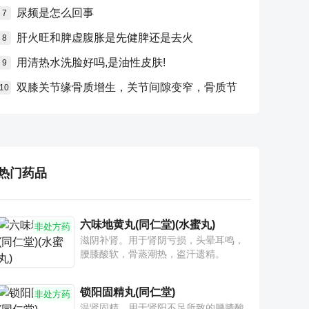
尿频是怎么回事
7
肝火旺和脾虚腹胀是先健脾还是去火
8
用清热水洗脸好吗,是油性皮肤!
9
双膝关节缘骨质增生，关节间隙变窄，骨质节
10
热门药品
六味地黄丸(同仁堂)(水蜜丸)
非处方药
滋阴补肾。用于肾阴亏损，头晕耳鸣，
腰膝酸软，骨蒸潮热，盗汗遗精。
锁阳固精丸(同仁堂)
非处方药
温肾固精。用于肾阳不足所致的腰膝酸