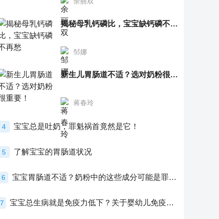
余丽双
揭秘母乳钙磷比，宝宝缺钙磷不再愁
邹娜
新生儿胃肠道不适？选对奶粉很重要！
蒋春玲
宝宝总是吐奶，罪魁祸首竟然是它！
4
了解宝宝的胃肠道状况
5
宝宝胃肠道不适？奶粉中的这些成分可能是罪魁祸首！
6
宝宝总生病就是免疫力低下？关于婴幼儿免疫力的真相，家长必须了解！
7