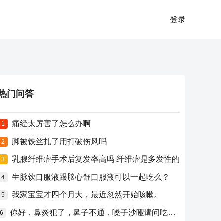
登录
热门问答
痛经太厉害了怎么办啊
1
脚被铁丝扎了用打破伤风吗
2
乳腺纤维瘤手术后复发率高吗 纤维瘤是多发性的
3
生脉饮口服液跟脑心舒口服液可以一起吃么？
4
我家宝宝才四个月大，最近忽然开始咳嗽。
5
你好，鼻炎犯了，鼻子不通，嗓子沙哑请问吃什么药比较好？
6